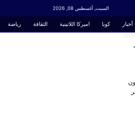
السبت, أغسطس 08, 2026
أخبار
كوبا
اميركا اللاتينية
الثقافة
رياضة
انون
ر