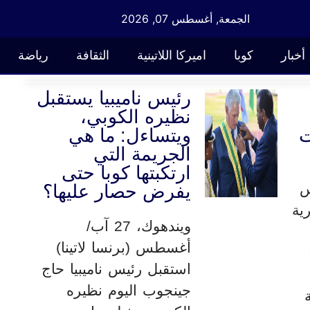
الجمعة, أغسطس 07, 2026
أخبار
كوبا
اميركا اللاتينية
الثقافة
رياضة
رئيس ناميبيا يستقبل
نظيره الكوبي،
ت
ويتساءل: ما هي
الجريمة التي
ارتكبتها كوبا حتى
طس
يفرض حصار عليها؟
ية
ويندهوك، 27 آب/
أغسطس (برنسا لاتينا)
استقبل رئيس ناميبيا حاج
جينجوب اليوم نظيره