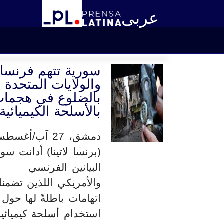
عربى
سورية تتهم فرنسا
والولايات المتحدة
بالضلوع في هجما
بالأسلحة الكيميائية
دمشق، 27 آب/أغس
(برنسا لاتينا) أدانت سور
البيانين الفرنسي
والأمريكي اللذين تضمنا
اتهامات باطلةً لها حول
استخدام أسلحة كيميائية