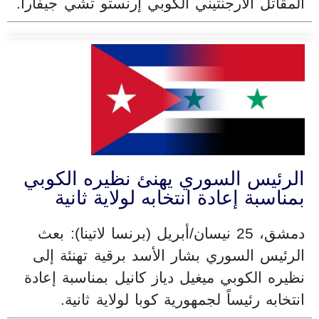
المقاتل الأرجنتيني الكوبي إرنستو تشي جيفارا.
الرئيس السوري يهنئ نظيره الكوبي
بمناسبة إعادة انتخابه لولاية ثانية
دمشق، 25 نيسان/أبريل (برنسا لاتينا): بعث
الرئيس السوري بشار الأسد برقية تهنئة إلى
نظيره الكوبي ميغيل دياز كانيل بمناسبة إعادة
انتخابه رئيساً لجمهورية كوبا لولاية ثانية.