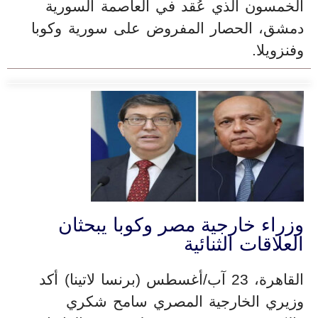
الخمسون الذي عُقد في العاصمة السورية
دمشق، الحصار المفروض على سورية وكوبا
وفنزويلا.
وزراء خارجية مصر وكوبا يبحثان
العلاقات الثنائية
القاهرة، 23 آب/أغسطس (برنسا لاتينا) أكد
وزيري الخارجية المصري سامح شكري