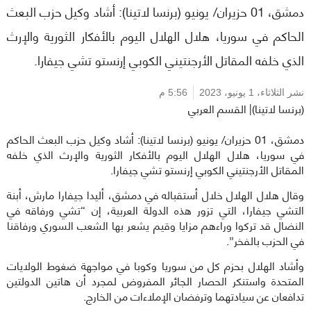
دمشق، 01 حزيران/ يونيو (برنسا لاتينا): أشاد وكيل حزب البعث
الحاكم في سوريا، هلال الهلال اليوم بالأفكار الثورية والإرث
الذي خلفه المقاتل الأرجنتيني الكوبي إرنستو تشي جيفارا.
نشر الثلاثاء،
1 يونيو، 2023
5:56 م
(برنسا لاتينا)| القسم العربي
دمشق، 01 حزيران/ يونيو (برنسا لاتينا): أشاد وكيل حزب البعث الحاكم
في سوريا، هلال الهلال اليوم بالأفكار الثورية والإرث الذي خلفه
المقاتل الأرجنتيني الكوبي إرنستو تشي جيفارا.
وقال هلال الهلال خلال أستقباله في دمشق، أليدا جيفارا مارش، أبنة
التشي جيفارا، التي تزور هذه الدولة العربية، إن “تشي ورفاقه في
النضال قد تركوا وراءهم مزايا وقيم يشعر بها الشعب السوري ورفاقنا
في الحزب بالفخر”.
وأشاد الهلال بحزم كل من سوريا وكوبا في مواجهة ضغوط الولايات
المتحدة واستنكر الحصار الجائر المفروض لمجرد أن هاتين الدولتين
تدافعان عن سيادتهما وترفضان الإملاءات من الخارج.