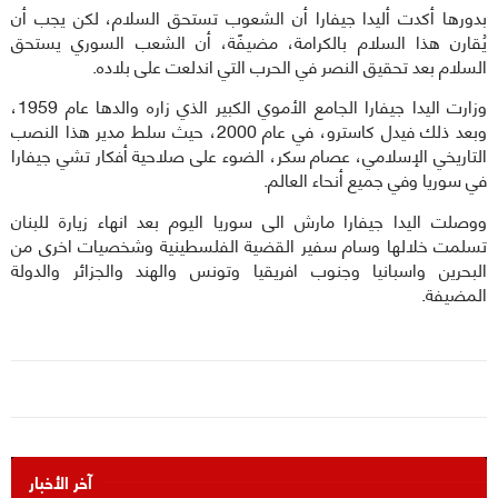
بدورها أكدت أليدا جيفارا أن الشعوب تستحق السلام، لكن يجب أن
يُقارن هذا السلام بالكرامة، مضيفًة، أن الشعب السوري يستحق
السلام بعد تحقيق النصر في الحرب التي اندلعت على بلاده.
وزارت اليدا جيفارا الجامع الأموي الكبير الذي زاره والدها عام 1959،
وبعد ذلك فيدل كاسترو، في عام 2000، حيث سلط مدير هذا النصب
التاريخي الإسلامي، عصام سكر، الضوء على صلاحية أفكار تشي جيفارا
في سوريا وفي جميع أنحاء العالم.
ووصلت اليدا جيفارا مارش الى سوريا اليوم بعد انهاء زيارة للبنان
تسلمت خلالها وسام سفير القضية الفلسطينية وشخصيات اخرى من
البحرين واسبانيا وجنوب افريقيا وتونس والهند والجزائر والدولة
المضيفة.
آخر الأخبار