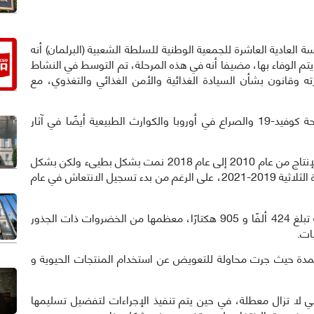
سة العادية العاشرة للجمعية الوطنية للسلطة الشعبية (البرلمان) أنه
تم الوفاء بها، مضيفا أنه في هذه المرحلة، تم التوسط في النشاط
 على 63 إجراء لتبسيط إدارته وقانون بشأن السيادة الغذائية والأمن الغذائي والتغذوي، مع
وفي هذه الفترة، تسبب تشديد الحصار الأمريكي وجائحة كوفيد-19 والصراع في أوروبا والكوارث الطبيعية أيضًا في آثار
ويشير التقرير الذي قدمه وزير الزراعة إلى أن مستويات الإنتاج من عام 2010 إلى عام 2018 نمت بشكل بطيىء ولكن بشكل
مستدام، ومع ذلك، فقد انخفضت بشكل كبير في الفترة الثلاثية 2019-2021، على الرغم من بدء تسجيل الانتعاش في عام
وفي الحملة لموسم الشتاء، تم التخطيط لزراعة قياسية تبلغ 424 ألفًا و 905 هكتارًا، معظمها من الخضروات ذات الجذور
ات.
ام الأسمدة حيث جرت محاولة للتعويض عن استخدام المنتجات الحيوية و
3 ألف هكتار من الأراضي لا تزال معطلة، في حين يتم تنفيذ الإجراءات لتفضيل تسليمها