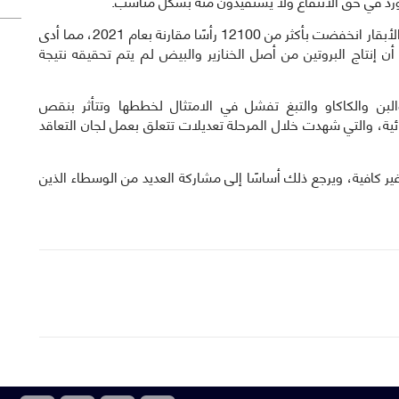
ورد في حق الانتفاع ولا يستفيدون منه بشكل مناسب.
وفيما يتعلق بالإنتاج الحيواني، يشير التقرير إلى أن كتلة الأبقار انخفضت بأكثر من 12100 رأسًا مقارنة بعام 2021، مما أدى
أن إنتاج البروتين من أصل الخنازير والبيض لم يتم تحقيقه نتيجة
البن والكاكاو والتبغ تفشل في الامتثال لخططها وتتأثر بنقص
ئية، والتي شهدت خلال المرحلة تعديلات تتعلق بعمل لجان التعاقد
غير كافية، ويرجع ذلك أساسًا إلى مشاركة العديد من الوسطاء الذين