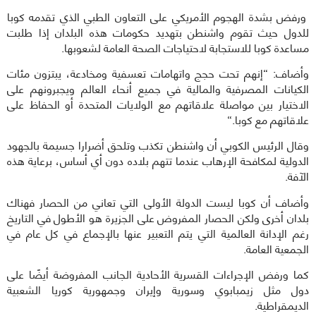
ورفض بشدة الهجوم الأمريكي على التعاون الطبي الذي تقدمه كوبا
للدول حيث تقوم واشنطن بتهديد حكومات هذه البلدان إذا طلبت
مساعدة كوبا للاستجابة لاحتياجات الصحة العامة لشعوبها.
وأضاف: “إنهم تحت حجج واتهامات تعسفية ومخادعة، يبتزون مئات
الكيانات المصرفية والمالية في جميع أنحاء العالم ويجبرونهم على
الاختيار بين مواصلة علاقاتهم مع الولايات المتحدة أو الحفاظ على
علاقاتهم مع كوبا
“.
وقال الرئيس الكوبي أن واشنطن تكذب وتلحق أضرارا جسيمة بالجهود
الدولية لمكافحة الإرهاب عندما تتهم بلاده دون أي أساس، برعاية هذه
الآفة
.
وأضاف أن كوبا ليست الدولة الأولى التي تعاني من الحصار فهناك
بلدان أخرى ولكن الحصار المفروض على الجزيرة هو الأطول في التاريخ
رغم الإدانة العالمية التي يتم التعبير عنها بالإجماع في كل عام في
الجمعية العامة
.
كما ورفض الإجراءات القسرية الأحادية الجانب المفروضة أيضًا على
دول مثل زيمبابوي وسورية وإيران وجمهورية كوريا الشعبية
الديمقراطية
.