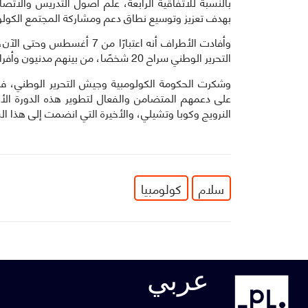
بالنسبة للاتفاقية الرابعة، علم أصول التدريس والاتصا
بهدف تعزيز وتوسيع نطاق دعم ومشاركة المجتمع الكولوم
وأفادت الأطراف أنه اعتبارًا
التحرير الوطني سراح 20 شخصًا، من بينهم مدنيون وأفراد من الشرطة.
وشكرت الحكومة الكولومبية وجيش التحرير الوطني، فنزو
على دعمهم المتضامن والفعال لتطوير هذه الدورة الأ
النرويج وكوبا وتشيلي، والأخيرة التي انضمت إلى هذا ا
سلام
كولومبيا
عربي