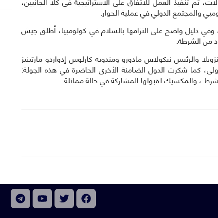
لات، تم تنفيذ العمل للاتفاق على الاستراتيجية في كلا الجانبين،
بي والمجتمع الدولي في عملية الحوار.
 من 7 أغسطس وحتى الآن، وفي دليل واضح على التزامها بالسلام في كولومبيا، أطلق جيش
يلا والرئيس نيكولاس مادورو ومندوبه كارلوس إدواردو مارتينيز
ولى، كما شكرت الدول الضامنة الأخرى الحاضرة في هذه الجولة:
لشرط ، والمكسيك لقبولها المشاركة في حالة مماثلة.