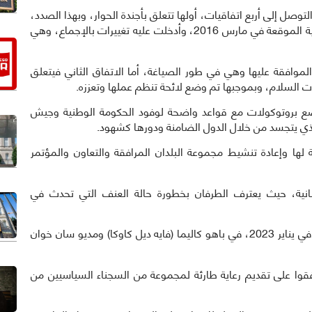
أولى التي بدأت في 21 نوفمبر، تم التوصل إلى أربع اتفاقيات، أولها تتعلق بأجندة الحوار، وبهذا الصدد،
استرشد الجدول باتفاق جدول الأعمال ومحاوره الأساسية الموقعة في مارس 2016، وأدخلت عليه تغييرات بالإجماع، وهي
موافقة عليها وهي في طور الصياغة، أما الاتفاق الثاني فيتعلق
ت السلام، وبموجبها تم وضع لائحة تنظم عملها وتعززه.
وضع بروتوكولات مع قواعد واضحة لوفود الحكومة الوطنية وجيش
الذي يتجسد من خلال الدول الضامنة ودورها كشهود.
لها وإعادة تنشيط مجموعة البلدان المرافقة والتعاون والمؤتمر
لإنسانية، حيث يعترف الطرفان بخطورة حالة العنف التي تحدث في
وقرروا تنفيذ اتفاقية جزئية للرعاية الطارئة، والتي ستبدأ في يناير 2023، في باهو كاليما (فايه ديل كاوكا) ومديو سان خوان
افقوا على تقديم رعاية طارئة لمجموعة من السجناء السياسيين من