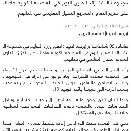
مجموعة الـ 77 زائد الصين اليوم في العاصمة الكوبية هافانا،
على تعزيز التعاون لتسريع التحول التعليمي في بلدانهم.
نشر الثلاثاء،
2 فبراير، 2023
6:13 م
(برنسا لاتينا)| القسم العربي
هافانا، 02 شباط/فبراير (برنسا لاتينا): اتفق وزراء التعليم في مجموعة الـ
77 زائد الصين اليوم في العاصمة الكوبية هافانا، على تعزيز التعاون
لتسريع التحول التعليمي في بلدانهم.
وأيد البيان الختامي للاجتماع، الذي حضره ممثلو جميع الدول الأعضاء
في المنظمة متعددة الأطراف، بناء توافق في الآراء في المجموعة،
وآليات للتضامن والتعاون الدولي لتقليص الفجوات التي تفاقمت
بسبب الأزمة التي سببتها جائحة كوفيد-19.
ودعا البيان الذي وافق عليه المشاركين إلى حشد المشاريع وتبادل
الممارسات الجيدة والمعرفة وتعزيز التحالفات الاستراتيجية لمواجهة
حالات الأزمات في المستقبل.
وفي هذا الصدد، تحدث الوزراء عن إعادة تنشيط صندوق التعاون فيما
بين بلدان الجنوب في مجال التعليم كمنصة لتعزيز مشاريع التنمية التي