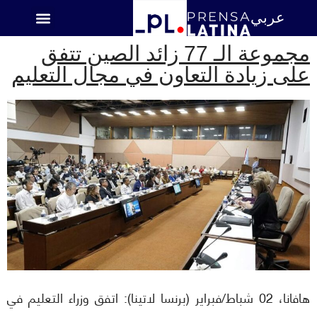
عربي
اميركا اللاتينية
مجموعة الـ 77 زائد الصين تتفق
على زيادة التعاون في مجال التعليم
هافانا، 02 شباط/فبراير (برنسا لاتينا): اتفق وزراء التعليم في