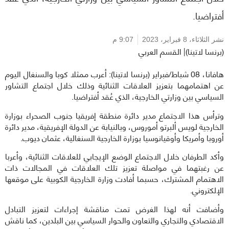
أفتراضيا.
نشر الثلاثاء،
8 فبراير، 2023
9:07 م
(برنسا لاتينا)| القسم العربي
هافانا، 08 شباط/فبراير (برنسا لاتينا): أعرب ممثلا كوبا والسنغال اليوم
عن اهتمامهما بتعزيز العلاقات الثنائية وذلك خلال اجتماع التشاور
السياسي بين وزارتي الخارجية، الذي عُقد أفتراضيا.
وترأس هذا الاجتماع مدير دائرة منطقة إفريقيا جنوب الصحراء بوزارة
الخارجية لويس ألبرتو أموروس، وبالنيابة عن الدولة الإفريقية، مدير دائرة
أوروبا وأمريكا وأوقيانوسيا بوزارة الخارجية السنغالية، عثمان ديوب.
وأكد الطرفان خلال الاجتماع الوضع الإيجابي للعلاقات الثنائية، وأعربا
عن رغبتهما في مواصلة تعزيز تلك العلاقات في المجالات ذات
الاهتمام المشترك، حسبما أفادت وزارة الخارجية الكوبية على موقعها
الإلكتروني.
وأضافت أنه لهذا الغرض تمت مناقشة إجراءات لتعزيز التبادل
الاقتصادي والتجاري والتعاون والحوار السياسي بين البلدين، كما ناقش