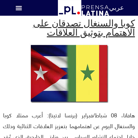
عربي
اميركا اللاتينية
كوبا والسنغال تصدقان على
الاهتمام بتوثيق العلاقات
هافانا، 08 شباط/فبراير (برنسا لاتينا): أعرب ممثلا كوبا
والسنغال اليوم عن اهتمامهما بتعزيز العلاقات الثنائية وذلك
خلال اجتماع التشاور السياسي بين وزارتي الخارجية، الذي عُقد