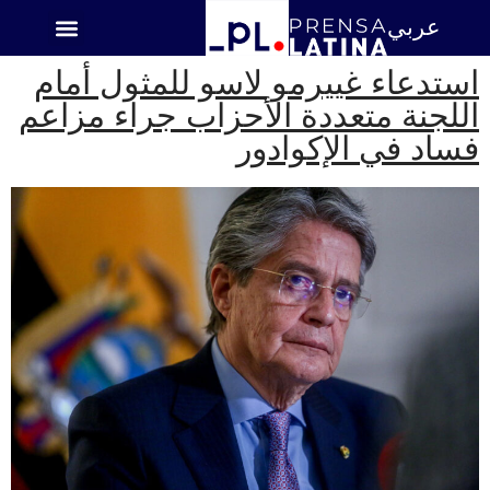
عربي
اميركا اللاتينية
استدعاء غييرمو لاسو للمثول أمام
اللجنة متعددة الأحزاب جراء مزاعم
فساد في الإكوادور