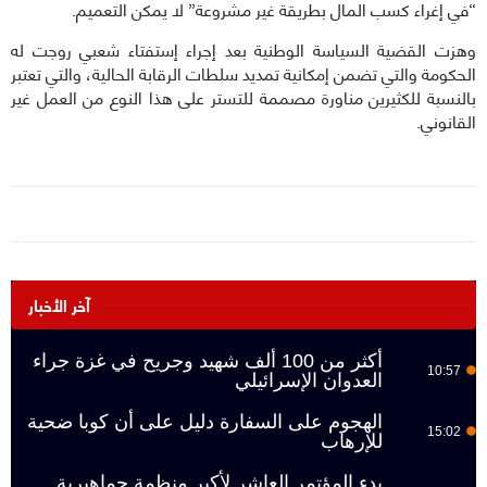
“في إغراء كسب المال بطريقة غير مشروعة” لا يمكن التعميم.
وهزت القضية السياسة الوطنية بعد إجراء إستفتاء شعبي روجت له
الحكومة والتي تضمن إمكانية تمديد سلطات الرقابة الحالية، والتي تعتبر
بالنسبة للكثيرين مناورة مصممة للتستر على هذا النوع من العمل غير
القانوني.
آخر الأخبار
أكثر من 100 ألف شهيد وجريح في غزة جراء
10:57
العدوان الإسرائيلي
الهجوم على السفارة دليل على أن كوبا ضحية
15:02
للإرهاب
بدء المؤتمر العاشر لأكبر منظمة جماهيرية