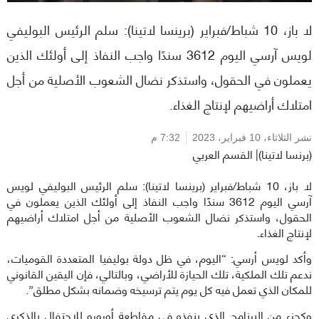
لا باز، 10 شباط/فبراير (برينسا لاتينا): سلم الرئيس البوليفي
لويس آرسي اليوم 3612 سندًا واجب النفاذ إلى أولئك الذين
يعملون في الحقول، واستذكر نضال الشعوب الأصلية من أجل
امتلاك أراضيهم لإنتاج الغذاء.
نشر الثلاثاء،
10 فبراير، 2023
7:32 م
(برنسا لاتينا)| القسم العربي
لا باز، 10 شباط/فبراير (برينسا لاتينا): سلم الرئيس البوليفي لويس
آرسي اليوم 3612 سندًا واجب النفاذ إلى أولئك الذين يعملون في
الحقول، واستذكر نضال الشعوب الأصلية من أجل امتلاك أراضيهم
لإنتاج الغذاء.
وأكد لويس أرسي: “اليوم، في ظل دولة بوليفيا المتعددة القوميات،
ندعم تلك الملكية، تلك الحيازة للأراضي، وبالتالي، فإن اليقين القانوني
للمكان الذي تعمل فيه كل يوم يتم ترسيخه وضمانه بشكل مطلق”.
وكجزء من البرنامج الذي ينفذه في مقاطعة أورورو للاحتفال بالذكرى