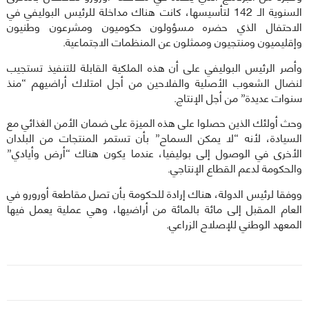
السنوية الـ 142 لتأسيسها، كانت هناك مداخلة للرئيس البوليفي في
الاحتفال الذي حضره مسؤولون حكوميون ومشرعون وطنيون
وإقليميون ومنتجيون وممثلون عن المنظمات الاجتماعية.
وأصر الرئيس البوليفي على أن هذه الملكية القابلة للتنفيذ تستجيب
لنضال الشعوب الأصلية والفلاحين من أجل امتلاك أراضيهم “منذ
سنوات عديدة” من أجل الإنتاج.
وحث أولئك الذين حصلوا على هذه الميزة على ضمان الأمن الغذائي مع
السيادة، لأنه “لا يمكن السماح” بأن تستمر المنتجات من البلدان
الأخرى في الوصول إلى بوليفيا، عندما يكون هناك “أرض وأيادي”
والحكومة لدعم القطاع الإنتاجي.
ووفقا لرئيس الدولة، هناك إرادة للحكومة بأن تصل مقاطعة أورورو في
العام المقبل إلى مائة بالمائة من أراضيها، وهي عملية يعمل فيها
المعهد الوطني للإصلاح الزراعي.