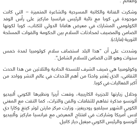
وشكرت الفنانة والكاتبة المسرحية والشاعرة المتميزة – التي كانت
موجودة في كوبا مع نائبة الرئيس فرانسيا ماركيز على رأس الوفد
الكولومبي المشارك في معرض هافانا الدولي للكتاب، كوبا لكونها
الضامن والمضيف لمحادثات السلام بين الحكومة والقوات المسلحة
الثورية (فارك).
وشددت على أن “هذا البلد استضاف سلام كولومبيا لمدة خمس
سنوات وهو الآن الضامن للسلام الشامل”.
وكولومبيا هي ضيف الشرف للنسخة الحادية والثلاثين من هذا الحدث
الثقافي، الذي يُعتبر واحدًا من أهم الأحداث في عالم النشر وواحد من
أكبر الفعاليات في كوبا.
وخلال زيارتها للجزيرة الكاريبية، وقعت أريزا ونظيرها الكوبي ألبيديو
ألونسو مذكرة تفاهم للثقافات والفن والتراث، كما التقت مع المغني
الكوبي الشهير سيلفيو رودريغيز، وزارت مركز مارتن لوثر كينغ وكازا دي
لاس أمريكا وشاركت في افتتاح المعرض مع فرانسيا ماركيز وألبيديو
ألونسو والرئيس الكوبي ميغيل دياز كانيل.