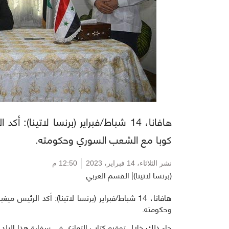
هافانا، 14 شباط/فبراير (برنسا لاتين
كوبا مع الشعب السوري وحكومته.
نشر الثلاثاء،
14 فبراير، 2023
12:50 م
(برنسا لاتينا)| القسم العربي
هافانا، 14 شباط/فبراير (برنسا لاتينا): أكد ال
وحكومته.
جاء ذلك خلال توقيع كتاب التعازي في سفارة هذا البلد 