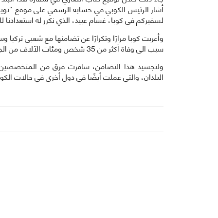
أشار الرئيس الكوبي في حسابه الرسمي على موقع “تويت
لسفيركم في كوبا، غسام عبيد، الذي نكرر له استعدادنا 
وأعربت كوبا مرارًا وتكرارًا عن تضامنها مع شعبي تركيا و
سبب الى وفاة أكثر من 35 شخص ومئات الآلاف من الجرحى -الأرقام التي لا تزال تتزايد- وخسائر مادية لا تحصى.
ولتجسيد هذا التضامن، سافرت فرق من المتخصصين ا
البلدان، والتي عملت أيضًا في دول أخرى في حالات الكو