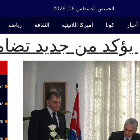
الخميس, أغسطس 06, 2026
أخبار
كوبا
اميركا اللاتينية
الثقافة
رياضة
يؤكد من جديد تضام
57
02
26
20