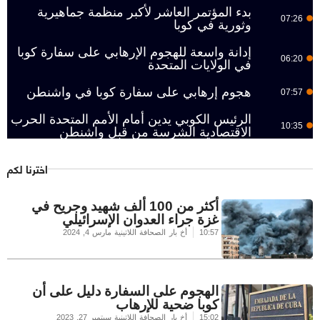
بدء المؤتمر العاشر لأكبر منظمة جماهيرية
07:26
وثورية في كوبا
إدانة واسعة للهجوم الإرهابي على سفارة كوبا
06:20
في الولايات المتحدة
هجوم إرهابي على سفارة كوبا في واشنطن
07:57
الرئيس الكوبي يدين أمام الأمم المتحدة الحرب
10:35
الاقتصادية الشرسة من قبل واشنطن
اخترنا لكم
أكثر من 100 ألف شهيد وجريح في
غزة جراء العدوان الإسرائيلي
10:57
أخ بار الصحافة اللاتينية
مارس 4, 2024
الهجوم على السفارة دليل على أن
كوبا ضحية للإرهاب
15:02
أخ بار الصحافة اللاتينية
سبتمبر 27, 2023