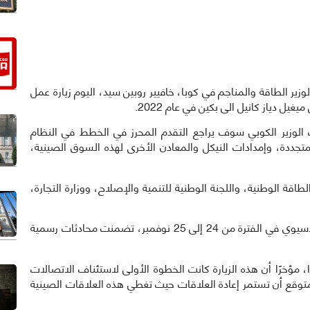
الأول لوزير الطاقة والمناجم في كوبا، خافيير روبين سيد، اليوم زيارة عمل
يل دياز كانيل الى بكين في عام 2022.
 الوزير الكوبي سوف يراجع التقدم المحرز في الخطط في النظام
متجددة، وإمدادات النيكل والمعادن الأخرى لهذه السوق الصينية،
قة الوطنية، واللجنة الوطنية للتنمية والإصلاح، ووزارة التجارة،
وقام دياز كانيل بزيارة قصيرة ومكثفة للغاية للعملاق الآسيوي في الفترة من 24 إلى 25 نوفمبر، تضمنت محادثات رسمية
 مؤخرًا أن هذه الزيارة كانت الخطوة الأولى لاستئناف الاتصالات
ث سنوات من جائحة كوفيد-19، ومن المتوقع أن تستمر إعادة العلاقات حيث تغطي هذه العلاقات الصينية