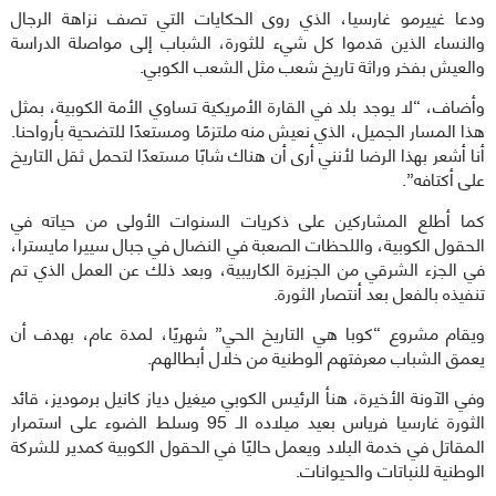
ودعا غييرمو غارسيا، الذي روى الحكايات التي تصف نزاهة الرجال
والنساء الذين قدموا كل شيء للثورة، الشباب إلى مواصلة الدراسة
والعيش بفخر وراثة تاريخ شعب مثل الشعب الكوبي.
وأضاف، “لا يوجد بلد في القارة الأمريكية تساوي الأمة الكوبية، بمثل
هذا المسار الجميل، الذي نعيش منه ملتزمًا ومستعدًا للتضحية بأرواحنا.
أنا أشعر بهذا الرضا لأنني أرى أن هناك شابًا مستعدًا لتحمل ثقل التاريخ
على أكتافه”.
كما أطلع المشاركين على ذكريات السنوات الأولى من حياته في
الحقول الكوبية، واللحظات الصعبة في النضال في جبال سييرا مايسترا،
في الجزء الشرقي من الجزيرة الكاريبية، وبعد ذلك عن العمل الذي تم
تنفيذه بالفعل بعد أنتصار الثورة.
ويقام مشروع “كوبا هي التاريخ الحي” شهريًا، لمدة عام، بهدف أن
يعمق الشباب معرفتهم الوطنية من خلال أبطالهم.
وفي الآونة الأخيرة، هنأ الرئيس الكوبي ميغيل دياز كانيل برموديز، قائد
الثورة غارسيا فرياس بعيد ميلاده الـ 95 وسلط الضوء على استمرار
المقاتل في خدمة البلاد ويعمل حاليًا في الحقول الكوبية كمدير للشركة
الوطنية للنباتات والحيوانات.