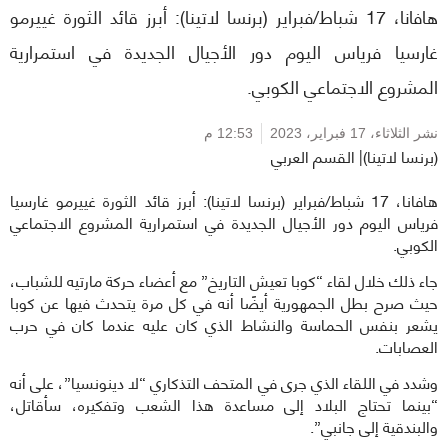
هافانا، 17 شباط/فبراير (برنسا لاتينا): أبرز قائد الثورة غييرمو
غارسيا فرياس اليوم دور الأجيال الجديدة في استمرارية
المشروع الاجتماعي الكوبي.
نشر الثلاثاء،
17 فبراير، 2023
12:53 م
(برنسا لاتينا)| القسم العربي
هافانا، 17 شباط/فبراير (برنسا لاتينا): أبرز قائد الثورة غييرمو غارسيا
فرياس اليوم دور الأجيال الجديدة في استمرارية المشروع الاجتماعي
الكوبي.
جاء ذلك خلال لقاء “كوبا تعيش التاريخ” مع أعضاء حركة مارتيه للشباب،
حيث صرح بطل الجمهورية أيضًا أنه في كل مرة يتحدث فيها عن كوبا
يشعر بنفس الحماسة والنشاط الذي كان عليه عندما كان في حرب
العصابات.
وشدد في اللقاء الذي جرى في المتحف التذكاري “لا دينونسيا”، على أنه
“بينما تحتاج البلاد إلى مساعدة هذا الشعب وتفكيره، سأقاتل،
والبندقية إلى جانبي”.