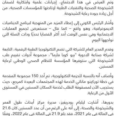
وتم العرض في هذا الاجتماع، إجراءات علمية وابتكارية لضمان
الشيخوخة الصحية والتقنيات الطبية لإتاحتها للمؤسسات الصحية، من
أجل زيادة جودة رعاية الشيخوخة.
وأشار الرئيس الكوبي إلى إعطاء المزيد من المنهجية لبرنامج الديناميات
الديموغرافية، وهو واقع – كما قال – مستعرض لجميع العمليات
الاجتماعية وفي نفس الوقت أحد أكثر القضايا تحديًا وذات الصلة التي
نواجهها اليوم.
وقدم المدير العام للشركة التي تضم التكنولوجيا الطبية الرقمية، التابعة
لشركة صناعة الادوية “بيو كوبا فارما”، مجموعة أدوات تقييم طب
الشيخوخة التي ستوفرها المؤسسة للنظام الصحي الوطني لرعاية
المسنين.
وأضاف أنه بالنسبة للحزمة التكنولوجية، تم أخذ 150 مجموعة المقدمة
في خطة توركينو ماناتي الخدمة لهذه المجتمعات البعيدة كمرجع، حيث
يستجيب الآن لمصفوفة الطلب لخدمة السكان المسنين في المستوى
الأول من الرعاية.
بدورها، أشارت ليليام رودريغيز، مديرة مركز أبحاث طول العمر
والشيخوخة والصحة، إلى أنه على الرغم من أن عدد المسنين كان 21.6
في المائة في عام 2021، فقد بلغ 21.9 في المائة في عام 2022، وفقًا