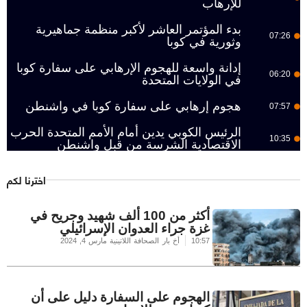
للإرهاب
بدء المؤتمر العاشر لأكبر منظمة جماهيرية
07:26
وثورية في كوبا
إدانة واسعة للهجوم الإرهابي على سفارة كوبا
06:20
في الولايات المتحدة
هجوم إرهابي على سفارة كوبا في واشنطن
07:57
الرئيس الكوبي يدين أمام الأمم المتحدة الحرب
10:35
الاقتصادية الشرسة من قبل واشنطن
اخترنا لكم
أكثر من 100 ألف شهيد وجريح في
غزة جراء العدوان الإسرائيلي
10:57
أخ بار الصحافة اللاتينية
مارس 4, 2024
الهجوم على السفارة دليل على أن