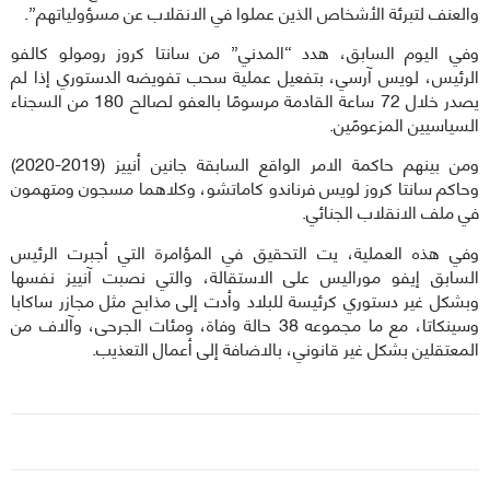
والعنف لتبرئة الأشخاص الذين عملوا في الانقلاب عن مسؤولياتهم”.
وفي اليوم السابق، هدد “المدني” من سانتا كروز رومولو كالفو
الرئيس، لويس آرسي، بتفعيل عملية سحب تفويضه الدستوري إذا لم
يصدر خلال 72 ساعة القادمة مرسومًا بالعفو لصالح 180 من السجناء
السياسيين المزعومًين.
ومن بينهم حاكمة الامر الواقع السابقة جانين أنييز (2019-2020)
وحاكم سانتا كروز لويس فرناندو كاماتشو، وكلاهما مسجون ومتهمون
في ملف الانقلاب الجنائي.
وفي هذه العملية، يت التحقيق في المؤامرة التي أجبرت الرئيس
السابق إيفو موراليس على الاستقالة، والتي نصبت آنييز نفسها
وبشكل غير دستوري كرئيسة للبلاد وأدت إلى مذابح مثل مجازر ساكابا
وسينكاتا، مع ما مجموعه 38 حالة وفاة، ومئات الجرحى، وآلاف من
المعتقلين بشكل غير قانوني، بالاضافة إلى أعمال التعذيب.