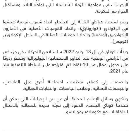
الإجراءات في مواجهة الأزمة السياسية التي تواجه البلاد ومستقبل
الحوار مع الحكومة.
ويتم استدعاء هياكلها الثلاثة إلى الاجتماع: اتحاد شعوب قومية كيتشوا
في الإكوادور (إكواروناري)، واتحاد القوميات الأصلية في الأمازون
الإكوادوري (أونفينيا) واتحاد القوميات الأصلية في الساحل الإكوادوري
(كونيس).
وبدأت كوناي في ال 13 يونيو 2022 سلسلة من التحركات في جزء كبير
من الأراضي الوطنية ضد التدابير الاقتصادية النيوليبرالية وتنتظر ردودًا
على جدول أعمال من 10 نقاط تم اقتراحه على السلطة التنفيذية منذ
عام 2021.
وانضمت إلى كوناي منظمات اجتماعية أخرى مثل الفلاحين،
والتجمعات النسائية، وطلاب الجامعات، والنقابات العمالية.
وتتكهن وسائل الإعلام المحلية بأن من بين الإجراءات التي يمكن أن
تتخذها كوناي الجمعة، الدعوة إلى تعبئة جديدة للمطالبة بالامتثال
للاتفاقيات مع حكومة غييرمو لاسو.