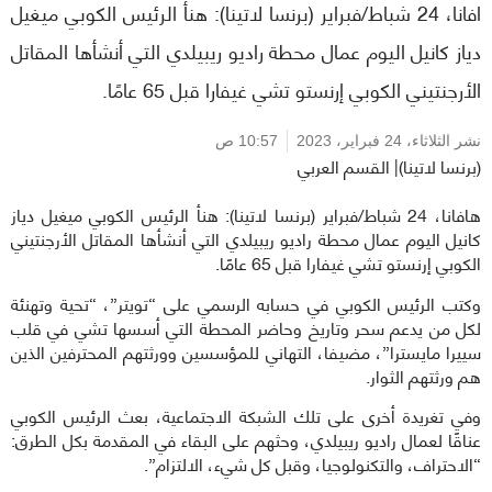
افانا، 24 شباط/فبراير (برنسا لاتينا): هنأ الرئيس الكوبي ميغيل
دياز كانيل اليوم عمال محطة راديو ريبيلدي التي أنشأها المقاتل
الأرجنتيني الكوبي إرنستو تشي غيفارا قبل 65 عامًا.
نشر الثلاثاء،
24 فبراير، 2023
10:57 ص
(برنسا لاتينا)| القسم العربي
هافانا، 24 شباط/فبراير (برنسا لاتينا): هنأ الرئيس الكوبي ميغيل دياز
كانيل اليوم عمال محطة راديو ريبيلدي التي أنشأها المقاتل الأرجنتيني
الكوبي إرنستو تشي غيفارا قبل 65 عامًا.
وكتب الرئيس الكوبي في حسابه الرسمي على “تويتر”، “تحية وتهنئة
لكل من يدعم سحر وتاريخ وحاضر المحطة التي أسسها تشي في قلب
سييرا مايسترا”، مضيفا، التهاني للمؤسسين وورثتهم المحترفين الذين
هم ورثتهم الثوار.
وفي تغريدة أخرى على تلك الشبكة الاجتماعية، بعث الرئيس الكوبي
عناقًا لعمال راديو ريبيلدي، وحثهم على البقاء في المقدمة بكل الطرق:
“الاحتراف، والتكنولوجيا، وقبل كل شيء، الالتزام”.