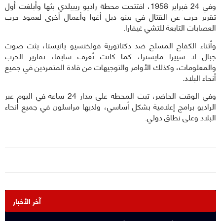
وفي 24 فبراير 1958، افتتحت محطة راديو ريبيلدي بثها وأبلغت أول
تقرير حرب عن القتال في بينو ديل أغوا وأعمال أخرى لعمود حرب
العصابات التابعة للتشي غيفارا.
وأثناء الكفاح المسلح ضد دكتاتورية فولخنسيو باتيستا، بثت صوت
جبال لا سييرا مايسترا، كما كانت تُعرف سابقا، تقارير الحرب
والمعلومات، وكذلك الأوامر والتوجيهات من قادة المتمردين في جميع
أنحاء البلاد.
وفي الوقت الحاضر، تبث المحطة على مدار 24 ساعة في اليوم عبر
الراديو برامج إعلامية بشكل أساسي، ولديها مراسلون في جميع أنحاء
البلاد وعلى نطاق دولي.
آخر الأخبار