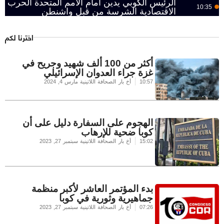
الرئيس الكوبي يدين أمام الأمم المتحدة الحرب
10:35
الاقتصادية الشرسة من قبل واشنطن
اخترنا لكم
أكثر من 100 ألف شهيد وجريح في
غزة جراء العدوان الإسرائيلي
10:57
أخ بار الصحافة اللاتينية
مارس 4, 2024
الهجوم على السفارة دليل على أن
كوبا ضحية للإرهاب
15:02
أخ بار الصحافة اللاتينية
سبتمبر 27, 2023
بدء المؤتمر العاشر لأكبر منظمة
جماهيرية وثورية في كوبا
07:26
أخ بار الصحافة اللاتينية
سبتمبر 27, 2023