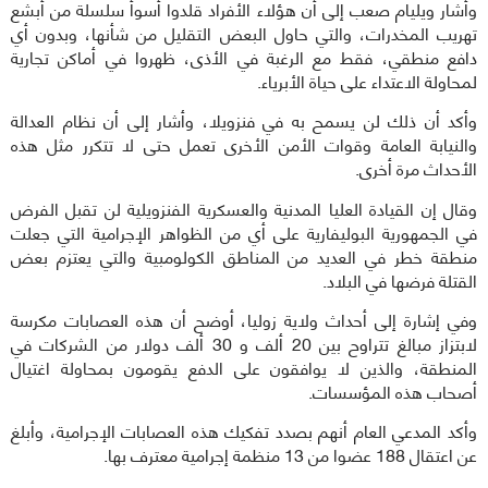
وأشار ويليام صعب إلى أن هؤلاء الأفراد قلدوا أسوأ سلسلة من أبشع
تهريب المخدرات، والتي حاول البعض التقليل من شأنها، وبدون أي
دافع منطقي، فقط مع الرغبة في الأذى، ظهروا في أماكن تجارية
لمحاولة الاعتداء على حياة الأبرياء.
وأكد أن ذلك لن يسمح به في فنزويلا، وأشار إلى أن نظام العدالة
والنيابة العامة وقوات الأمن الأخرى تعمل حتى لا تتكرر مثل هذه
الأحداث مرة أخرى.
وقال إن القيادة العليا المدنية والعسكرية الفنزويلية لن تقبل الفرض
في الجمهورية البوليفارية على أي من الظواهر الإجرامية التي جعلت
منطقة خطر في العديد من المناطق الكولومبية والتي يعتزم بعض
القتلة فرضها في البلاد.
وفي إشارة إلى أحداث ولاية زوليا، أوضح أن هذه العصابات مكرسة
لابتزاز مبالغ تتراوح بين 20 ألف و 30 ألف دولار من الشركات في
المنطقة، والذين لا يوافقون على الدفع يقومون بمحاولة اغتيال
أصحاب هذه المؤسسات.
وأكد المدعي العام أنهم بصدد تفكيك هذه العصابات الإجرامية، وأبلغ
عن اعتقال 188 عضوا من 13 منظمة إجرامية معترف بها.