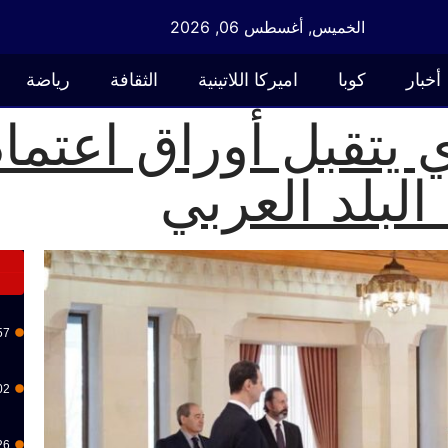
الخميس, أغسطس 06, 2026
أخبار
كوبا
اميركا اللاتينية
الثقافة
رياضة
يتقبل أوراق اعتماد
البلد العربي
57
02
26