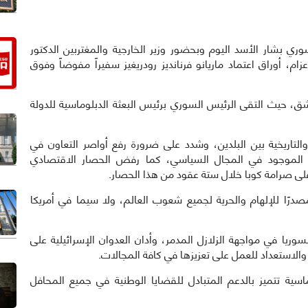
يس السوري بشار الأسد اليوم وبحضور وزير الخارجية والمغتربين الدكتور
، أوراق اعتماد ماريانو فرنانديز رودريغيز سفيراً مفوضاً وفوق
حيث التقى الرئيس السوري برئيس البعثة الدبلوماسية للدولة
لتاريخية بين البلدين، وشدد على ضرورة رفع أواصر التعاون في
از الموجود في المجال السياسي، كما رفض الحصار الاقتصادي
على صرامة كوبا خلال ستة عقود من هذا الحصار.
رًا للإلهام والحرية لجميع شعوب العالم، ولا سيما في أمريكا
وريا في مواجهة الزلازل المدمر، وأدان العدوان الإسرائيلية على
ة والاستعداد للعمل على تعزيزها في كافة المجالات.
علاقات دبلوماسية تتميز بالدعم المتبادل للقضايا الوطنية في جميع المحافل