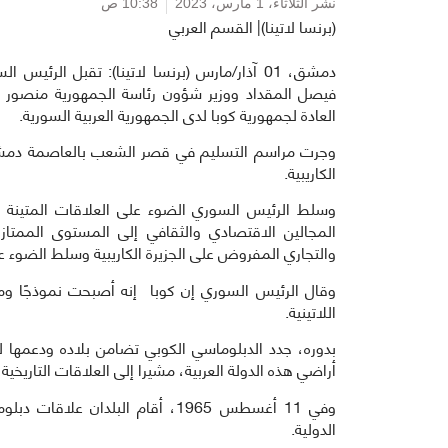
نشر الثلاثاء،
1 مارس، 2023
10:38 ص
(برنسا لاتينا)| القسم العربي
دمشق، 01 آذار/مارس (برنسا لاتينا): تقبل الرئ
فيصل المقداد ووزير شؤون رئاسة الجمهورية منصور عزام
العادة لجمهورية كوبا لدى الجمهورية العربية السورية.
وجرت مراسم التسليم في قصر الشعب بالعاصمة دمشق، 
الكاريبية.
وسلط الرئيس السوري الضوء على العلاقات المتينة وا
المجالين الاقتصادي والثقافي إلى المستوى الممت
والتجاري المفروض على الجزيرة الكاريبية وسلط الضوء 
وقال الرئيس السوري إن كوبا إنه أصبحت نموذجًا ومصد
اللاتينية.
بدوره، جدد الدبلوماسي الكوبي تضامن بلاده ودعمها لس
أراضي هذه الدولة العربية، مشيرا إلى العلاقات التاريخي
وفي 11 أغسطس 1965، أقام البلدان 
الدولية.