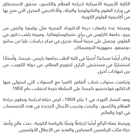
الكلية الأيبيرية الأمريكية لجراحة العظام والكسور، محقق الاستحقاق
في وزارة العلوم والتكنولوجيا والبيئة، والأكاديمي الفخري التي منح بها
من أكاديمية العلوم الكوبية.
ومنحته عدة جامعات درجة الدكتوراه الفخرية مثل بوليفيا واثنتين من
بيرو، جامعة كارلوس في براغ، تشيكوسلوفاكيا، وميزته بلقب دكتور في
العلوم، وحصل على مرتبة أستاذ فخري في مركز دراسات عليا من سانتو
دومينغو، جمهورية الدومينيكان.
وكان أيضًا مساعدًا أجنبيًا في كلية الطب بجامعة باريس، فرنسا، وأستاذًا
استشاريًا في مستشفى الرازي لتقويم العظام، في دولة الكويت، من
بين شهادات أخرى.
وتزامنت سنوات شباب ألفافيز كامبرا مع السنوات التي استولى فيها
الدكتاتور فولخنسيو باتيستا على السلطة نتيجة لانقلاب عام 1952.
وبعد انتصار الثورة، في 1 يناير 1959، كرس حياته لدراسة وتطوير جراحة
العظام والكسور، والبحث وتدريب الأجيال الجديدة في هذه التخصصات
في كوبا والعالم.
ويرتبط عمله الرائع أيضًا ارتباطًا وثيقًا بالرياضة الكوبية، حيث عالج وأنقذ
حياة مئات الرياضيين المصابين والعديد من الأبطال الأولمبيين.