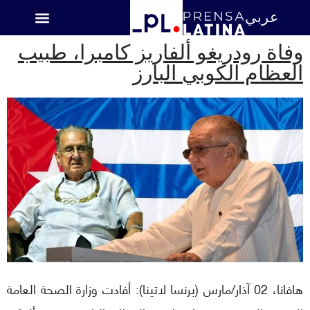
عربي
اميركا اللاتينية
وفاة رودريغو ألفاريز كامبرا، طبيب
العظام الكوبي البارز
هافانا، 02 آذار/مارس (برنسا لاتينا): أفادت وزارة الصحة العامة