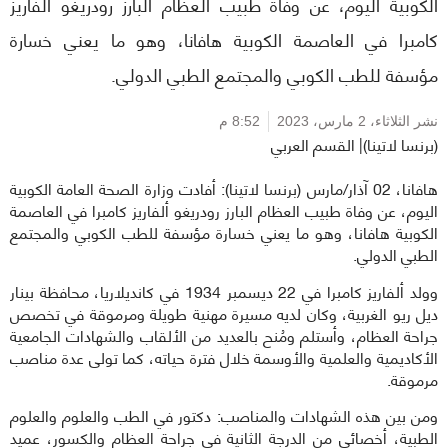
الكوبية اليوم، عن وفاة طبيب العظام البارز رودريغو ألفاريز
كامبرا في العاصمة الكوبية هافانا، وهو ما يعني خسارة
مؤسفة للطب الكوبي والمجتمع الطبي الدولي.
نشر الثلاثاء،
2 مارس، 2023
8:52 م
(برنسا لاتينا)| القسم العربي
هافانا، 02 آذار/مارس (برنسا لاتينا): أفادت وزارة الصحة العامة الكوبية
اليوم، عن وفاة طبيب العظام البارز رودريغو ألفاريز كامبرا في العاصمة
الكوبية هافانا، وهو ما يعني خسارة مؤسفة للطب الكوبي والمجتمع
الطبي الدولي.
وولد ألفاريز كامبرا في 22 ديسمبر 1934 في كانديلاريا، محافظة بينار
ديل ريو الغربية، وكان لديه مسيرة مهنية طويلة ومرموقة في تخصص
جراحة العظام، وأستلم ومُنح بالعديد من الألقاب والشهادات الجامعية
الأكاديمية والعلمية والأوسمة خلال فترة حياته، كما تولى عدة مناصب
مرموقة.
ومن بين هذه الشهادات والمناصب: دكتور في الطب والعلوم والعلوم
الطبية، أخصائي من الدرجة الثانية في جراحة العظام والكسور، عميد