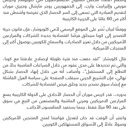
مورفي وإليزابيث وارن، إلى الجمهوريين روجر مارشال وجيري موران
لتقديم المبادرة التي تسعى إلى كسر الحصار الذي تفرضه واشنطن منذ
أكثر من 60 عامًا على الجزيرة الكاريبية.
ووفقًا لبيان نُشر على الموقع الرسمي لآمي كلوبوشار، فإن قانون حرية
التصدير إلى كوبا سيخلق فرصًا اقتصادية جديدة للشركات والمزارعين
الأمريكيين من خلال تعزيز الصادرات والسماح للكوبيين بوصول أكبر إلى
المنتجات الأمريكية.
قال كلوبشار: “لقد دفعت منذ فترة طويلة لإصلاح علاقتنا مع كوبا،
والتي تم تحديدها على مدى عقود من خلال الصراعات الماضية بدلاً من
التطلع إلى المستقبل”، وأضاف أنه من خلال إنهاء الحصار بشكل
نهائي، فإن التشريع الحزبي سيقلب الصفحة على سياسة العزل الفاشلة
مع إنشاء سوق تصدير جديد وخلق فرص اقتصادية للشركات.
بدوره،، قدر كريس موران أن الحصار الأحادي على الدولة الكاريبية يمنع
المزارعين الامريكيين ومربي الماشية والمصنعين من البيع في سوق
على بعد 90 ميلاً فقط، بينما يستفيد المنافسون الأجانب.
واعتبر أن الوقت قد حان لتعديل قوانيننا لمنح المنتجين الأمريكيين
وصولاً عادلاً إلى الأسواق للمستهلكين الكوبيين.