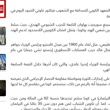
ئب رئيس المعهد الكوبي للصداقة مع الشعوب فيكتور غاوتي الضوء اليوم في
و.
نغ سورجيت بهاوان التابعة للحزب الشيوعي الهندي، حيث سلط
ن شعبي الهند وكوبا، ونقل امتنان الكوبيين اللامحدود لدعم الهند
وأشار إلى أن الحوار بين الشعبين الهندي والكوبي مرن وطبيعي، مثل لقاء عام 1960 بين فيدل كاسترو ورئيس الوزراء جواهر
تقبال قائد حرب العصابات الأسطوري إرنستو تشي جيفارا في عام
ئيسة الوزراء إنديرا غاندي، والتي كان آخرها خلال القمة السابعة
على إنجازات الثورة ومواصلة مقاومة الحصار الإجرامي الذي تفرضه
بية، مضيفا أنه بالرغم من ذلك، ستستمر كوبا في تقاسم كل ما لديها
أوضح أن الجمعية الوطنية الجديدة للسلطة الشعبية (البرلمان) في كوبا ستتم تجديدها بنسبة 62 في المائة ومن حيث
الجنس، ستتألف من أكثر من 50 في المائة من النساء، كما أن تكوين الشباب لمن هم دون سن 35 عامًا في البرلمان
الي فإن معظم النواب سيأتون مباشرة من الأحياء والمجتمعات.