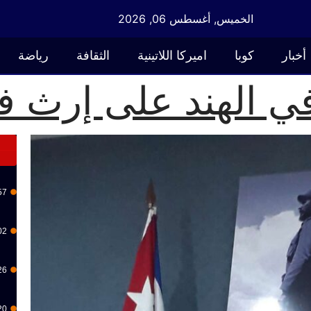
الخميس, أغسطس 06, 2026
أخبار
كوبا
اميركا اللاتينية
الثقافة
رياضة
ي الهند على إرث ف
57
02
26
20