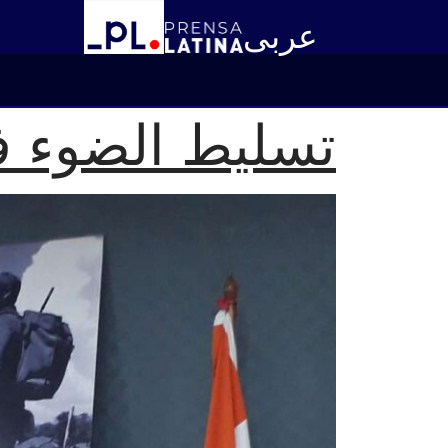
عربى
تسليط الضوء ف