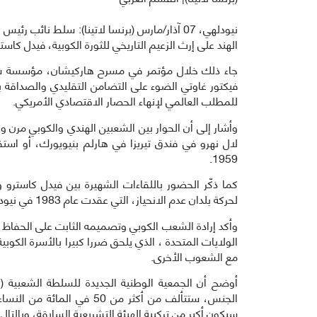
نيودلهي، 07 آذار/مارس (برنسا لاتينا): سلط نا
الهند على إرث الزعيم التاريخي للثورة الكوبية، فيدل كاستر
جاء ذلك خلال مؤتمر في مسرح هاركيشان، مؤسسة سي
فيكتور غاوتي الضوء على التضامن التقليدي والصداقة بي
للمطلب العالمي لإنهاء الحصار الاقتصادي الأمريكي.
لال نهرو في فندق تيريزا في هارلم بنيويورك، أو اس
1959.
كما ذكّر الحضور باللقاءات الشهيرة بين فيدل كاسترو ور
لحركة بلدان عدم الانحياز، التي عقدت عام 1983 في نيودلهي.
وأكد إرادة الشعب الكوبي وتصميمه الثابت على الحفاظ 
الولايات المتحدة ، الذي يلحق ضررا كبيرا بالأسرة الكو
مع الشعوب الأخرى.
سيكون أكبر من تركيبة الهيئة التشريعية السابقة، وبالت