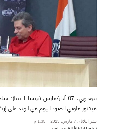
نيودلهي، 07 آذار/مارس (برنسا لا
فيكتور غاوتي الضوء اليوم في الهند على إرث ا
نشر الثلاثاء،
7 مارس، 2023
1:35 م
(برنسا لاتينا)| القسم العربي