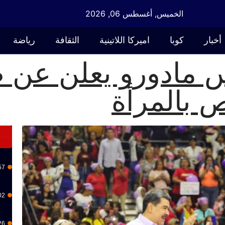
الخميس, أغسطس 06, 2026
أخبار
كوبا
اميركا اللاتينية
الثقافة
رياضة
 مادورو يعلن عن ظ
ص بالمرأة
57
02
26