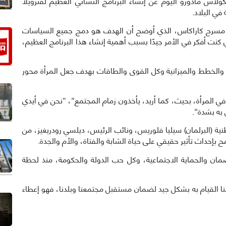
لرئيس نيكولاس مادورو اليوم عن إنشاء البرنامج النسائي العظيم لفنزويلا
في البلاد.
ي مسرح كاراكاس، الذي أوضح أن الهدف هو دمج جميع السياسات
ني كنت أفكر في الأمر جيدًا بسبب أهمية إنشاء هذا البرنامج العظيم،
 والخطط والميزانية وكل القوى والطاقات بهدف جعل المرأة محور
 في المرأة، بحيث، كما أريد، يأخذون زمام المجتمع”، “نحن في أيدي
 به بشدة”.
طنية (البرلمان) سيليا فلوريس، ونائب الرئيس، ديلسي رودريغيز، من
إحداث تأثير حقيقي على حياة الشابة والفتاة، والأم والجدة.
ان والحماية الاجتماعية، وكل حب الدولة والحكومة، منذ لحظة
ننا القيام به بشكل جيد لضمان مستقبل مجتمعنا وبلدنا، فهو إعطاء