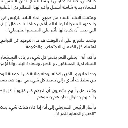
كاراكاس، 08 آذار/مارس (برنسا لاتينا): أعلن ا
لضمان رعاية شاملة أفضل وأكبر لهذا القطاع ذي الأغلبية 
وهتفت آلاف النساء من جميع أنحاء البلاد للرئيس ف
والجهود المبذولة لرعاية المرأة في حياة البلاد، قال “إن
التي يجب أن يكون لها تأثير على المجتمع الفنزويلي”.
وشدد مادورو على أن الوقت قد حان لتوحيد كل البرامج
اهتمام كل الضمان الاجتماعي والحكومة.
وأكد، أنه “يتعلق الأمر بدمج كل شيء، وزيادة الاستثمار
النساء لدينا المستقبل، والنصر، وسعادة البلد، وأنا أؤمن
ودعا مادورو، الذي رافقته زوجته ونائبة في الجمعية الو
بين سلطات أخرى، إلى توحيد كل شيء في جهد كبير يسمح ب
وشدد على أنهم يشعرون أن لديهم في فنزويلا كل الضم
ولادتهم وطوال تطورهم ونموهم.
وأشار الرئيس الفنزويلي إلى أنه إذا كان هناك شيء يمك
“الحب والحماية للمرأة”.