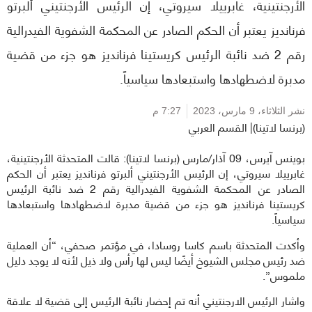
الأرجنتينية، غابرييلا سيروتي، إن الرئيس الأرجنتيني ألبرتو
فرنانديز يعتبر أن الحكم الصادر عن المحكمة الشفوية الفيدرالية
رقم 2 ضد نائبة الرئيس كريستينا فرنانديز هو جزء من قضية
مدبرة لاضطهادها واستبعادها سياسياً.
نشر الثلاثاء،
9 مارس، 2023
7:27 م
(برنسا لاتينا)| القسم العربي
بوينس آيرس، 09 آذار/مارس (برنسا لاتينا): قالت المتحدثة الأرجنتينية،
غابرييلا سيروتي، إن الرئيس الأرجنتيني ألبرتو فرنانديز يعتبر أن الحكم
الصادر عن المحكمة الشفوية الفيدرالية رقم 2 ضد نائبة الرئيس
كريستينا فرنانديز هو جزء من قضية مدبرة لاضطهادها واستبعادها
سياسياً.
وأكدت المتحدثة باسم كاسا روسادا، في مؤتمر صحفي، “أن العملية
ضد رئيس مجلس الشيوخ أيضًا ليس لها رأس ولا ذيل لأنه لا يوجد دليل
ملموس”.
واشار الرئيس الارجنتيني أنه تم إحضار نائبة الرئيس إلى قضية لا علاقة