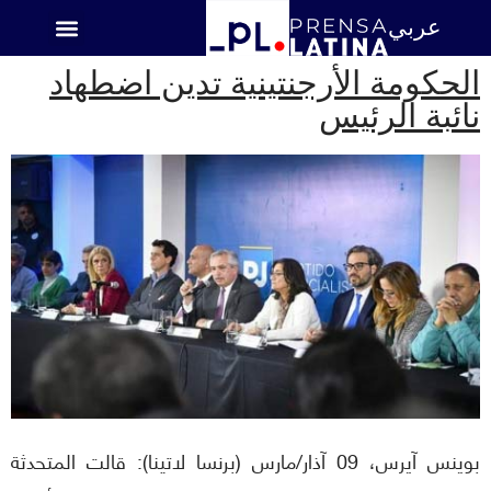
عربي
اميركا اللاتينية
الحكومة الأرجنتينية تدين اضطهاد
نائبة الرئيس
بوينس آيرس، 09 آذار/مارس (برنسا لاتينا): قالت المتحدثة