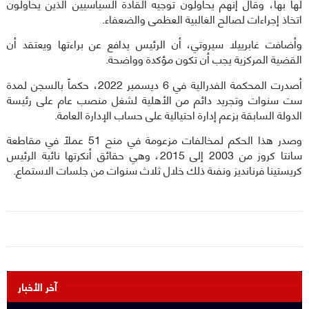
لها بها، وقال إنهم يحاولون توجيه القادة السياسيين الذين يحاولون
اتخاذ إجراءات لصالح الغالبية العظمى والضعفاء.
وأضافت غابرييلا سيروتي، أن الرئيس يدافع عن براءتها ويعتقد أن
القضية المركزية يجب أن تكون مؤكدة وواضحة.
أصدرت المحكمة الفدرالية في 6 ديسمبر 2022، حكماً بالسجن لمدة
ست سنوات وتجريد دائم من الأهلية لشغل منصب عام على رئيسة
الدولة السابقة بزعم إدارة احتيالية على حساب الإدارة العامة.
وصدر هذا الحكم لمخالفات مزعومة في منح 51 عملاً في مقاطعة
سانتا كروز من 2003 إلى 2015، وهي حقائق أنكرتها نائبة الرئيس
كريستينا فرنانديز ونفىة ذلك خلال ثلاث سنوات من جلسات الاستماع.
آخر الأخبار