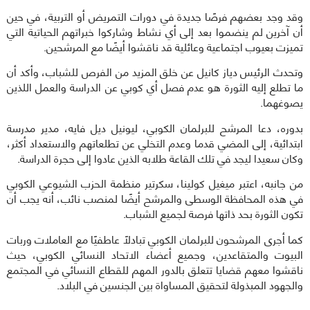
وقد وجد بعضهم فرصًا جديدة في دورات التمريض أو التربية، في حين
أن آخرين لم ينضموا بعد إلى أي نشاط وشاركوا خبراتهم الحياتية التي
تميزت بعيوب اجتماعية وعائلية قد ناقشوا أيضًا مع المرشحين.
وتحدث الرئيس دياز كانيل عن خلق المزيد من الفرص للشباب، وأكد أن
ما تطلع إليه الثورة هو عدم فصل أي كوبي عن الدراسة والعمل اللذين
يصوغهما.
بدوره، دعا المرشح للبرلمان الكوبي، ليونيل ديل فايه، مدير مدرسة
ابتدائية، إلى المضي قدما وعدم التخلي عن تطلعاتهم والاستعداد أكثر،
وكان سعيدا ليجد في تلك القاعة طلابه الذين عادوا إلى حجرة الدراسة.
من جانبه، اعتبر ميغيل كولينا، سكرتير منظمة الحزب الشيوعي الكوبي
في هذه المحافظة الوسطى والمرشح أيضًا لمنصب نائب، أنه يجب أن
تكون الثورة بحد ذاتها فرصة لجميع الشباب.
كما أجرى المرشحون للبرلمان الكوبي تبادلاً عاطفيًا مع العاملات وربات
البيوت والمتقاعدين، وجميع أعضاء الاتحاد النسائي الكوبي، حيث
ناقشوا معهم قضايا تتعلق بالدور المهم للقطاع النسائي في المجتمع
والجهود المبذولة لتحقيق المساواة بين الجنسين في البلاد.