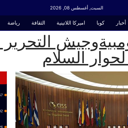
السبت, أغسطس 08, 2026
أخبار
كوبا
اميركا اللاتينية
الثقافة
رياضة
مبيةوجيش التحرير ا
لحوار السلام
57
02
26