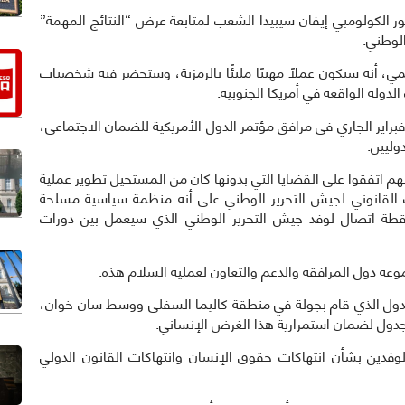
: دعا السناتور الكولومبي إيفان سيبيدا الشعب لمتابعة عرض “النتائج المهمة”
الوطني.
 أنه سيكون عملاً مهيبًا مليئًا بالرمزية، وستحضر فيه شخصيات
دولة الواقعة في أمريكا الجنوبية.
دأت الجولة الثانية من المحادثات بين الطرفين في 13 فبراير الجاري في مرافق مؤتمر الدول الأمريكية للضمان الاجتماعي،
وليين.
طاولة حوارات السلام” في ال 23 فبراير بأنهم اتفقوا على القضايا التي بدونها كان من المستحيل تطوير عملية
القانوني لجيش التحرير الوطني على أنه منظمة سياسية مسلحة
قطة اتصال لوفد جيش التحرير الوطني الذي سيعمل بين دورات
ة دول المرافقة والدعم والتعاون لعملية السلام هذه.
لجدول الذي قام بجولة في منطقة كاليما السفلى ووسط سان خوان،
جدول لضمان استمرارية هذا الغرض الإنساني.
وفدين بشأن انتهاكات حقوق الإنسان وانتهاكات القانون الدولي