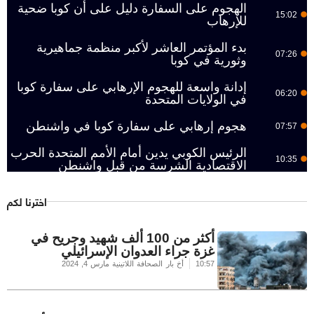
الهجوم على السفارة دليل على أن كوبا ضحية
15:02
للإرهاب
بدء المؤتمر العاشر لأكبر منظمة جماهيرية
07:26
وثورية في كوبا
إدانة واسعة للهجوم الإرهابي على سفارة كوبا
06:20
في الولايات المتحدة
هجوم إرهابي على سفارة كوبا في واشنطن
07:57
الرئيس الكوبي يدين أمام الأمم المتحدة الحرب
10:35
الاقتصادية الشرسة من قبل واشنطن
اخترنا لكم
أكثر من 100 ألف شهيد وجريح في
غزة جراء العدوان الإسرائيلي
10:57
أخ بار الصحافة اللاتينية
مارس 4, 2024