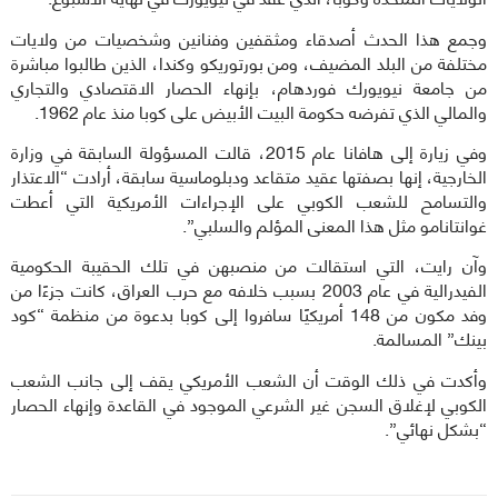
وجمع هذا الحدث أصدقاء ومثقفين وفنانين وشخصيات من ولايات
مختلفة من البلد المضيف، ومن بورتوريكو وكندا، الذين طالبوا مباشرة
من جامعة نيويورك فوردهام، بإنهاء الحصار الاقتصادي والتجاري
والمالي الذي تفرضه حكومة البيت الأبيض على كوبا منذ عام 1962.
وفي زيارة إلى هافانا عام 2015، قالت المسؤولة السابقة في وزارة
الخارجية، إنها بصفتها عقيد متقاعد ودبلوماسية سابقة، أرادت “الاعتذار
والتسامح للشعب الكوبي على الإجراءات الأمريكية التي أعطت
غوانتانامو مثل هذا المعنى المؤلم والسلبي”.
وآن رايت، التي استقالت من منصبهن في تلك الحقيبة الحكومية
الفيدرالية في عام 2003 بسبب خلافه مع حرب العراق، كانت جزءًا من
وفد مكون من 148 أمريكيًا سافروا إلى كوبا بدعوة من منظمة “كود
بينك” المسالمة.
وأكدت في ذلك الوقت أن الشعب الأمريكي يقف إلى جانب الشعب
الكوبي لإغلاق السجن غير الشرعي الموجود في القاعدة وإنهاء الحصار
“بشكل نهائي”.