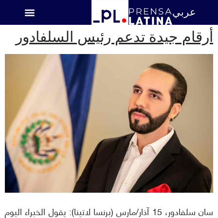
عربي
اميركا اللاتينية
أرقام جيدة تدعم رئيس السلفادور
سان سلفادور، 15 آذار/مارس (برنسا لاتينا): يقول الخبراء اليوم