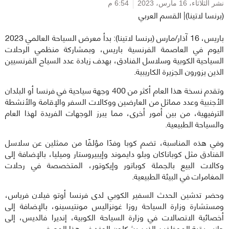
نشر الثلاثاء،
16 مارس، 2023
6:54 م
(برنسا لاتينا)| القسم العربي
باريس، 16 آذار/مارس (برنسا لاتينا): بدأ معرض السياحة العالمي 2023
اليوم في العاصمة الفرنسية باريس، وبمشاركة منظمي الرحلات
السياحية الكوبية وسلاسل الفنادق، بهدف زيادة عدد السياح الفرنسيين
الذين يزورون الجزيرة الكاريبية.
وتقدم نسخة هذا العام أكثر من 400 وجهة سياحية في فرنسا أو البلدان
الأجنبية وعدد مماثل من العارضين ووكالات السفر والإقامة والأنشطة
الترفيهية، من بين أمور أخرى، مما يبرز الوجهات الفريدة لهذا العام
والسياحة الطبيعية.
وفي هذه المناسبة، تضم كوبا وفدًا مؤلفًا من ممثلين عن سلاسل
الفنادق مثل كوباناكان وبلو دايموند وإيبيروستار وميليا، بالإضافة إلى
وكالات البيع بالجملة كوباتور وإيكوتور، المتخصصة في رحلات
المغامرات في البيئة الطبيعية.
وحضر تدشين الحدث السفير الكوبي لدى فرنسا أوتو فيلان فرياس،
ومستشارة وزارة السياحة روزا غونزاليس مونتيسينو، بالإضافة إلى
أخصائية الاتصالات في وزارة السياحة الكوبية، إنديرا فالديس، إلى
جانب بقية الموظفين الذين يشكلون الوفد في هذا المعرض.