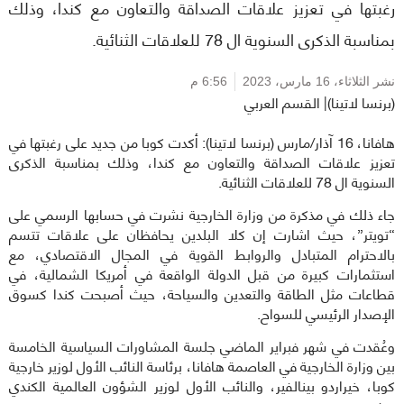
رغبتها في تعزيز علاقات الصداقة والتعاون مع كندا، وذلك
بمناسبة الذكرى السنوية ال 78 للعلاقات الثنائية.
نشر الثلاثاء،
16 مارس، 2023
6:56 م
(برنسا لاتينا)| القسم العربي
هافانا، 16 آذار/مارس (برنسا لاتينا): أكدت كوبا من جديد على رغبتها في
تعزيز علاقات الصداقة والتعاون مع كندا، وذلك بمناسبة الذكرى
السنوية ال 78 للعلاقات الثنائية.
جاء ذلك في مذكرة من وزارة الخارجية نشرت في حسابها الرسمي على
“تويتر”، حيث اشارت إن كلا البلدين يحافظان على علاقات تتسم
بالاحترام المتبادل والروابط القوية في المجال الاقتصادي، مع
استثمارات كبيرة من قبل الدولة الواقعة في أمريكا الشمالية، في
قطاعات مثل الطاقة والتعدين والسياحة، حيث أصبحت كندا كسوق
الإصدار الرئيسي للسواح.
وعُقدت في شهر فبراير الماضي جلسة المشاورات السياسية الخامسة
بين وزارة الخارجية في العاصمة هافانا، برئاسة النائب الأول لوزير خارجية
كوبا، خيراردو بينالفير، والنائب الأول لوزير الشؤون العالمية الكندي