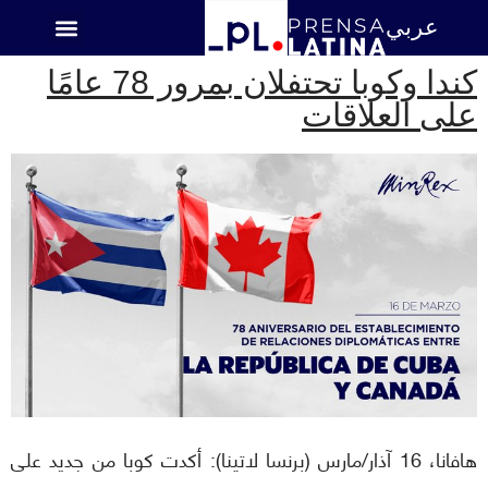
عربي
اميركا اللاتينية
كندا وكوبا تحتفلان بمرور 78 عامًا
على العلاقات
هافانا، 16 آذار/مارس (برنسا لاتينا): أكدت كوبا من جديد على