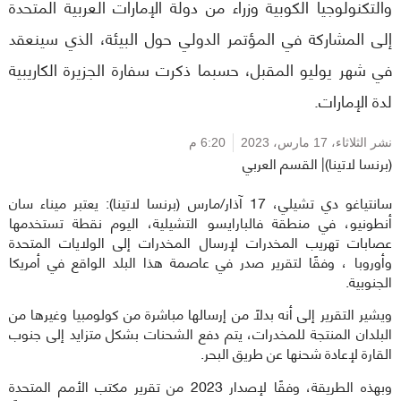
والتكنولوجيا الكوبية وزراء من دولة الإمارات العربية المتحدة
إلى المشاركة في المؤتمر الدولي حول البيئة، الذي سينعقد
في شهر يوليو المقبل، حسبما ذكرت سفارة الجزيرة الكاريبية
لدة الإمارات.
نشر الثلاثاء،
17 مارس، 2023
6:20 م
(برنسا لاتينا)| القسم العربي
سانتياغو دي تشيلي، 17 آذار/مارس (برنسا لاتينا): يعتبر ميناء سان
أنطونيو، في منطقة فالبارايسو التشيلية، اليوم نقطة تستخدمها
عصابات تهريب المخدرات لإرسال المخدرات إلى الولايات المتحدة
وأوروبا ، وفقًا لتقرير صدر في عاصمة هذا البلد الواقع في أمريكا
الجنوبية.
ويشير التقرير إلى أنه بدلاً من إرسالها مباشرة من كولومبيا وغيرها من
البلدان المنتجة للمخدرات، يتم دفع الشحنات بشكل متزايد إلى جنوب
القارة لإعادة شحنها عن طريق البحر.
وبهذه الطريقة، وفقًا لإصدار 2023 من تقرير مكتب الأمم المتحدة