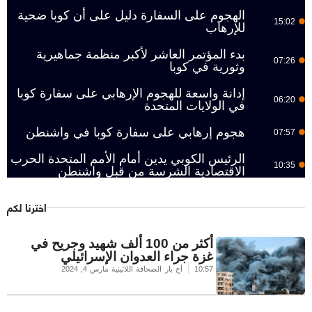
الهجوم على السفارة دليل على أن كوبا ضحية
15:02
للإرهاب
بدء المؤتمر العاشر لأكبر منظمة جماهيرية
07:26
وثورية في كوبا
إدانة واسعة للهجوم الإرهابي على سفارة كوبا
06:20
في الولايات المتحدة
هجوم إرهابي على سفارة كوبا في واشنطن
07:57
الرئيس الكوبي يدين أمام الأمم المتحدة الحرب
10:35
الاقتصادية الشرسة من قبل واشنطن
اخترنا لكم
أكثر من 100 ألف شهيد وجريح في
غزة جراء العدوان الإسرائيلي
10:57
أخ بار الصحافة اللاتينية
مارس 4, 2024