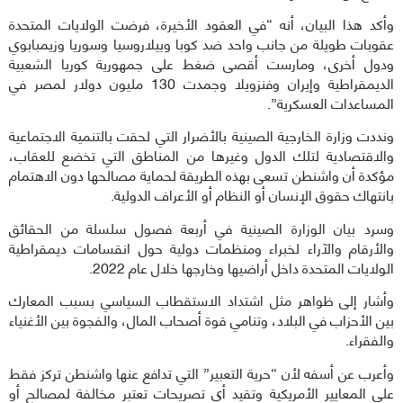
وأكد هذا البيان، أنه “في العقود الأخيرة، فرضت الولايات المتحدة
عقوبات طويلة من جانب واحد ضد كوبا وبيلاروسيا وسوريا وزيمبابوي
ودول أخرى، ومارست أقصى ضغط على جمهورية كوريا الشعبية
الديمقراطية وإيران وفنزويلا وجمدت 130 مليون دولار لمصر في
المساعدات العسكرية”.
ونددت وزارة الخارجية الصينية بالأضرار التي لحقت بالتنمية الاجتماعية
والاقتصادية لتلك الدول وغيرها من المناطق التي تخضع للعقاب،
مؤكدة أن واشنطن تسعى بهذه الطريقة لحماية مصالحها دون الاهتمام
بانتهاك حقوق الإنسان أو النظام أو الأعراف الدولية.
وسرد بيان الوزارة الصينية في أربعة فصول سلسلة من الحقائق
والأرقام والآراء لخبراء ومنظمات دولية حول انقسامات ديمقراطية
الولايات المتحدة داخل أراضيها وخارجها خلال عام 2022.
وأشار إلى ظواهر مثل اشتداد الاستقطاب السياسي بسبب المعارك
بين الأحزاب في البلاد، وتنامي قوة أصحاب المال، والفجوة بين الأغنياء
والفقراء.
وأعرب عن أسفه لأن “حرية التعبير” التي تدافع عنها واشنطن تركز فقط
على المعايير الأمريكية وتقيد أي تصريحات تعتبر مخالفة لمصالح أو