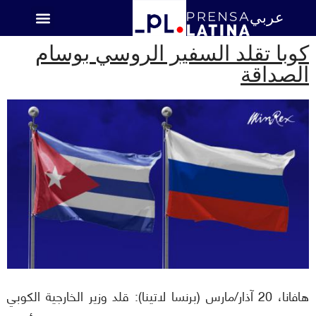
عربي
اميركا اللاتينية
كوبا تقلد السفير الروسي بوسام
الصداقة
هافانا، 20 آذار/مارس (برنسا لاتينا): قلد وزير الخارجية الكوبي