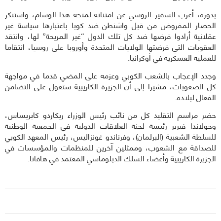
بدوره، أعرب السفير الروسي عن امتنانه لمنحه هذا الوسام، واستنكر
الحصار المفروض من قبل واشنطن ضد كوبا باعتبارها سياسة غير
عقلانية أرادوا فرضها ضد كل تلك الدول “غير المريحة” لها، وانتقد
العقوبات التي فرضتها الولايات المتحدة وأوروبا على روسيا، انتقاما
للعملية العسكرية في أوكرانيا.
وجدد الإعجاب بالشعب الكوبي وعزمه على المضي قدما في مواجهة
كل الصعوبات، مشيرا إلى أن الجزيرة الكاريبية ستعول على التضامن
الفعال لبلاده.
حضر مراسم التقليد كل من نائب رئيس الوزراء ريكاردو كابريساس،
وجولاندا فيرير رئيسة لجنة العلاقات الدولية في الجمعية الوطنية
للسلطة الشعبية (البرلمان)، وفرناندو غونزاليس، رئيس المعهد الكوبي
للصداقة مع الشعوب، وممثلين آخرين للمنظمات والمؤسسات في
الجزيرة الكاريبية وأعضاء السلك الدبلوماسي المعتمد في هافانا.