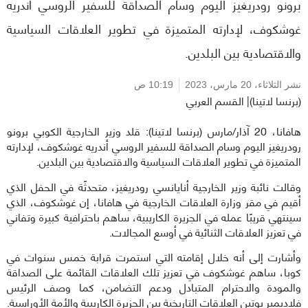
برونو رودريغيز اليوم وسام الصداقة للسفير الروسي أندريه
غوشكوف، لإدارته المتميزة في تطوير العلاقات السياسية
والاقتصادية بين البلدين.
نشر الثلاثاء،
20 مارس، 2023
10:19 ص
(برنسا لاتينا)| القسم العربي
هافانا، 20 آذار/مارس (برنسا لاتينا): قلد وزير الخارجية الكوبي برونو
رودريغيز اليوم وسام الصداقة للسفير الروسي أندريه غوشكوف، لإدارته
المتميزة في تطوير العلاقات السياسية والاقتصادية بين البلدين.
وقالت نائبة وزير الخارجية أنايانسي رودريغيز، متحدثًة في الحفل الذي
أقيم في مقر وزارة العلاقات الخارجية في هافانا، إن غوشكوف، الذي
سينتهي قريبًا عمله في الجزيرة الكاريبية، ساهم باحترافية كبيرة وتفاني
في تعزيز العلاقات الثنائية في أوسع المجالات.
وأشارت إلى أنه خلال إقامته التي استمرت قرابة خمس سنوات في
كوبا، ساهم غوشكوف في تعزيز تلك العلاقات القائمة على الصداقة
والمودة والاحترام المتبادل ودعم التضامن، كما وصف الرئيس
فلاديمير بوتين العلاقات التاريخية بين الجزيرة الكاريبية والأمة الأوراسية.