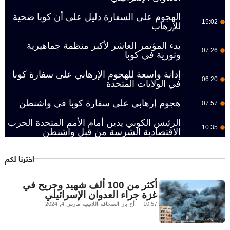
الهجوم على السفارة دليل على أن كوبا ضحية
15:02
للإرهاب
بدء المؤتمر العاشر لأكبر منظمة جماهيرية
07:26
وثورية في كوبا
إدانة واسعة للهجوم الإرهابي على سفارة كوبا
06:20
في الولايات المتحدة
هجوم إرهابي على سفارة كوبا في واشنطن
07:57
الرئيس الكوبي يدين أمام الأمم المتحدة الحرب
10:35
الاقتصادية الشرسة من قبل واشنطن
اخترنا لكم
أكثر من 100 ألف شهيد وجريح في
غزة جراء العدوان الإسرائيلي
10:57
أخ بار الصحافة اللاتينية
مارس 4, 2024