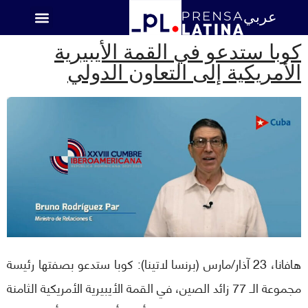
عربي
اميركا اللاتينية
كوبا ستدعو في القمة الأيبيرية
الأمريكية إلى التعاون الدولي
هافانا، 23 آذار/مارس (برنسا لاتينا): كوبا ستدعو بصفتها رئيسة
مجموعة الـ 77 زائد الصين، في القمة الأيبيرية الأمريكية الثامنة