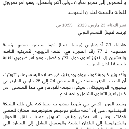
والعشرين إلى تعزيز تعاون دولي أكثر وأفضل، وهو أمر ضروري
للغاية بالنسبة لبلدان الجنوب.
نشر الثلاثاء،
23 مارس، 2023
10:55 ص
(برنسا لاتينا)| القسم العربي
هافانا، 23 آذار/مارس (برنسا لاتينا): كوبا ستدعو بصفتها رئيسة
مجموعة الـ 77 زائد الصين، في القمة الأيبيرية الأمريكية الثامنة
والعشرين إلى تعزيز تعاون دولي أكثر وأفضل، وهو أمر ضروري للغاية
بالنسبة لبلدان الجنوب.
وأكد وزير خارجية كوبا، برونو رودريغيز، في حسابه الرسمي على “تويتر”،
أن الحدث، الذي سيعقد في الفترة من 24 إلى 25 مارس الجاري في
جمهورية الدومينيكان، سيكون فرصة للازدهار في هذا المسعى، من
خلال تعزيز التعاون الشامل والمستدام.
وشدد الوزير الكوبي في شريط فيديو تم مشاركته على تلك الشبكة
الاجتماعية، على إن “قمة سانتو دومينغو ستوفرفرصة ممتازة للمضي
قدمًا”، وعلى أنه يمكن وينبغي تسهيل عمليات نقل الأموال
والتكنولوجيا إلى البلدان النامية والوصول العادل إلى الموارد التي
تعكس التفاوتات الهائلة الحالية.