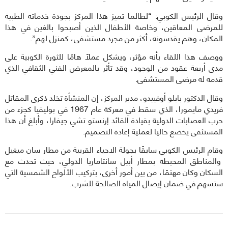
وقال الرئيس الكوبي: “لطالما تميز هذا المركز بجودة خدماته الطبية
للمرضى المعاقين، وخاصة الأطفال الذين أصبحوا بالغين في هذا
المكان، وهم يقدسونه، أكثر من مجرد مستشفى، كمنزل لهم”.
ووصف هذا اللقاء بأنه مؤثر، ويشكل عملاً هامًا للثورة الكوبية على
مدى أربعة عقود من الوجود، وقد تأثر بالمعرض الفني الثقافي الذي
قدمه له مرضى المستشفى.
وقال الدكتور بابلو أوفييدو، مدير المركز، إن المنشأة تخلد ذكرى المقاتل
فريدي مايمورا، الذي سقط في معركة عام 1967 في بوليفيا كجزء من
حرب العصابات الدولية بقيادة القائد إرنستو تشي جيفارا، وأبلغ أن هذا
المستئفى يخضع حاليا لعملية إعادة التصميم.
وقام الرئيس الكوبي سابقًا بجولة الاحياء القريبة من مطار سان ميغيل
والمناطق المحيطة بمطار أبيل سانتاماريا الدولي، حيث تحدث مع
السكان وكان مهتمًا، من بين أمور أخرى، بتركيب الألواح الشمسية التي
ستسهم في ضمان إيصال المياه الصالحة للشرب.