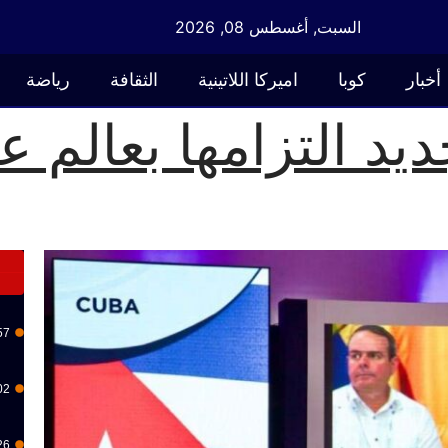
السبت, أغسطس 08, 2026
أخبار
كوبا
اميركا اللاتينية
الثقافة
رياضة
يد التزامها بعالم 
57
02
26