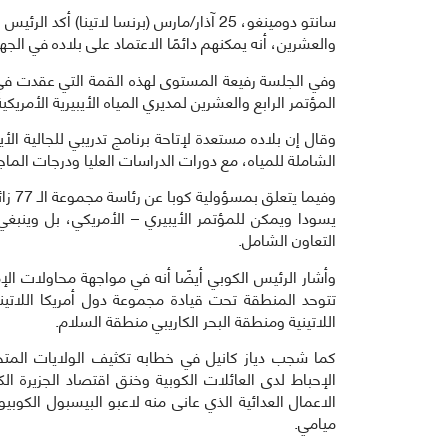
سانتو دومينغو، 25 آذار/مارس (برنسا لاتينا) 
والعشرين، أنه يمكنهم دائمًا الاعتماد على بلاده في الجهو
وفي الجلسة رفيعة المستوى لهذه القمة التي عقدت في
المؤتمر الرابع والعشرين لمديري المياه الأيبيرية الأمريكي
وقال إن بلاده مستعدة لإتاحة برنامج تدريبي للجالية الأي
الشاملة للمياه، مع دورات الدراسات العليا ودرجات الماجست
وفيم
يسودا ويمكن للمؤتمر الأيبيري – الأمريكي، بل وينب
التعاون الشامل.
وأشار الرئيس الكوبي أيضًا أنه في مواجهة محاولات الإ
تتوحد المنطقة تحت قيادة مجموعة دول أمريكا اللاتينية 
اللاتينية ومنطقة البحر الكاريبي منطقة السلام.
كما شجب دياز كانيل في خطابه تكثيف الولايات المتح
الإحباط لدى العائلات الكوبية وخنق اقتصاد الجزيرة الك
الاعمال العدائية الذي عانى منه لاعبو البيسبول الكو
ميامي.