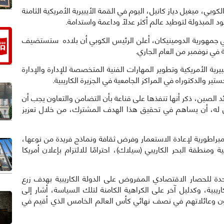
أكد الرئيس الكوبي، ميغيل دياز كانيل، اليوم في القمة الأيبيرية الأمريكية الثامنة
د المبذولة لتوطيد عالم أكثر عدلاً وداعمة واستدامة.
 جمهورية الدومينيكان، أعلن الرئيس الكوبي أن بلاده ستستضيف
ة في نوفمبر من العام الجاري.
بيرية الأمريكية وتطوير المهارات الفنية المتخصصة للإدارة والإدارة
ير والدكتوراه في المراكز الجامعية في الجزيرة الكاريبية.
ا يتعلق بمسؤولية كوبا عن رئاسة مجموعة الـ 77 زائد الصين، ذكر أنها تنفذها على قناعة بأن التضامن والتعاون يجب أن
غي له، أن يساهم في تحقيق هذا الهدف المشترك، من خلال تعزيز
مبراطورية لإعادة الاستعمار وفرض ثقافة ونماذج فريدة من نوعها،
ومنطقة البحر الكاريبي (سيلاك)، احترامًا للالتزام بإعلان أمريكا
دة للحصار الاقتصادي المفروض على الدولة الكاريبية بهدف زرع
اريبية، وكدليل آخر على الكراهية الكامنة لتلك السياسة، أشار إلى
بيون وعائلاتهم في نصف نهائي كأس العالم الخامس الذي أقيم في