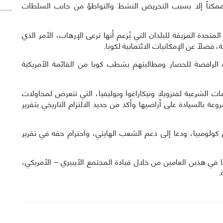
ن ممكناً إلا بسبب التحريض النشط والتواطؤ من جانب السلطات
تحدة المزيفة للبلدان التي يُزعم أنها ترعى الإرهاب، الأمر الذي
 فضلاً عن الإمكانيات الائتمانية لكوبا.
ات الرافضة للحصار ومطالبتهم بشطب كوبا من القائمة الأمريكية
ات الشرعية لفنزويلا ونيكاراغوا وبوليفيا، التي تتعرض لمحاولات
وعة بالسيادة على أراضيها وأكد من جديد الالتزام التاريخي بتقرير
 كولومبيا، ودعا إلى دعم الشعب الهايتي، واحترام حقه في تقرير
تها في هذين العامين من خلال قيادة المجتمع الأيبيري – الأمريكي،
.