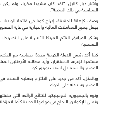
وأشار دياز كانيل: “لقد كان مشهدًا مخزيًا، ولم يك
السياسية في تلك المدينة”.
وصف كإهانة للحقيقة، إدراج كوبا في قائمة الولايات الم
يجعل جميع المعاملات المالية والتجارية في غاية الصعوبة،
وشكر المرافق القيّم لأمريكا الأيبيرية على التصريح
التعسفية.
كما أكد رئيس الدولة الكوبية مجددًا تضامنه مع الحكوم
مستمرة لزعزعة الاستقرار، وأيد مطالبة الأرجنتين المشر
المصير والاستقلال لشعب بورتوريكو.
وبالمثل، أكد من جديد على الالتزام بعملية السلام في
المصير وسيادته على الدوام.
ونوه بالجمهورية الدومينيكية للنتائج الرائعة التي حقق
وتمنى للإكوادور النجاح في مهامها الجديدة كأمانة مؤقتة