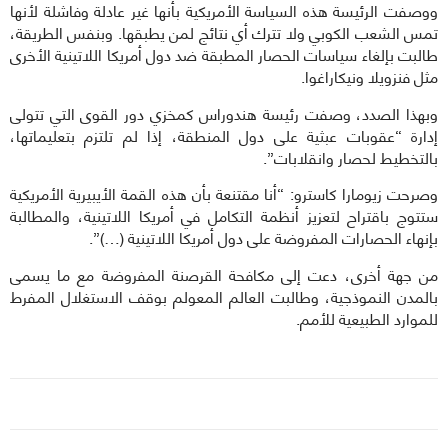
ووصفت الرئيسة هذه السياسة الأمريكية بأنها غير عادلة وفاشلة لأنها
تمس الشعب الكوبي ولا تترك أي نتائج لمن يطبقها. وبنفس الطريقة،
طالبت بإلغاء سياسات الحصار المطبقة ضد دول أمريكا اللاتينية الأخرى
مثل فنزويلا ونيكاراغوا.
وبهذا الصدد، وصفت رئيسة هندوراس كمخزي دور القوى التي تتولى
إدارة “عقوبات عبثية على دول المنطقة، إذا لم تلتزم بتعليماتها،
بالتخطيط لحصار وانقلابات”.
وصرحت زيومارا كاسترو: “أنا مقتنعة بأن هذه القمة الأيبيرية الأمريكية
ستتوج باقتراح لتعزيز أنظمة التكامل في أمريكا اللاتينية، والمطالبة
بإنهاء الحصارات المفروضة على دول أمريكا اللاتينية (…)”.
من جهة أخرى، دعت إلى مكافحة القرصنة المفروضة مع ما يسمى
بالمدن النموذجية، وطالبت العالم المعولم بوقف الاستغلال المفرط
للموارد الطبيعية للأمم.