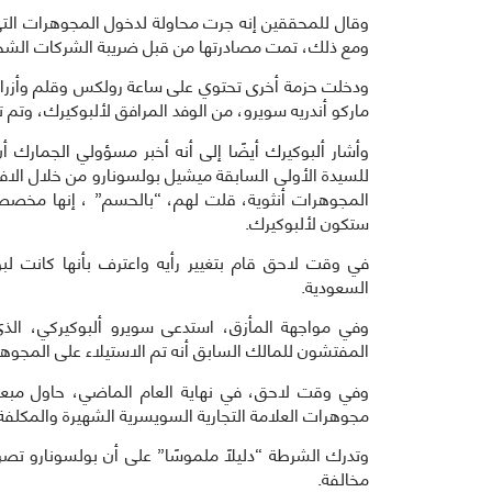
وقال للمحققين إنه جرت محاولة لدخول المجوهرات التي تق
ومع ذلك، تمت مصادرتها من قبل ضريبة الشركات الشخ
ودخلت حزمة أخرى تحتوي على ساعة رولكس وقلم وأزرار 
ماركو أندريه سويرو، من الوفد المرافق لألبوكيرك، وتم تس
وأشار ألبوكيرك أيضًا إلى أنه أخبر مسؤولي الجمار
للسيدة الأولى السابقة ميشيل بولسونارو من خلال الافت
المجوهرات أنثوية، قلت لهم، “بالحسم” ، إنها مخصصة 
ستكون لألبوكيرك.
في وقت لاحق قام بتغيير رأيه واعترف بأنها كانت لبو
السعودية.
وفي مواجهة المأزق، استدعى سويرو ألبوكيركي، ال
المفتشون للمالك السابق أنه تم الاستيلاء على المجوهرا
وفي وقت لاحق، في نهاية العام الماضي، حاول مبعو
مجوهرات العلامة التجارية السويسرية الشهيرة والمكلفة 
وتدرك الشرطة “دليلًا ملموسًا” على أن بولسونارو تصر
مخالفة.