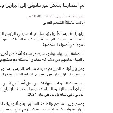
تم إحضارها بشكل غير قانوني إلى البرازيل 
نشر الثلاثاء،
5 أبريل، 2023
10:48 ص
(برنسا لاتينا)| القسم العربي
برازيليا، 5 نيسان/أبريل (برنسا لاتينا): سيدلي ال
قضية المجوهرات التي سلمتها حكومة المملكة العربية ا
دمجها في أصوله الشخصية.
بالإضافة إلى بولسونارو، سيصدر تسعة أشخاص آخرين
برازيليا، لمنعهم من مشاركة محتوى الأسئلة مع بعضهم 
ومن بين أولئك الذين تم ذكرهم مساعد الرئيس السابق ل
مارسيلو كامارا، والرئيس السابق للخزانة الفيدرالية خوليو 
وأستمعت الشرطة الشهادات من قبل أشخاص آخرين متو
عن أن أعضاء الإدارة السابقة مارسوا ضغوطا للإفراج 
الدولي، في ساو باولو، في عام 2021.
البرازيلية وليست هدايا شخصية، كما زعم دفاع بولسونارو