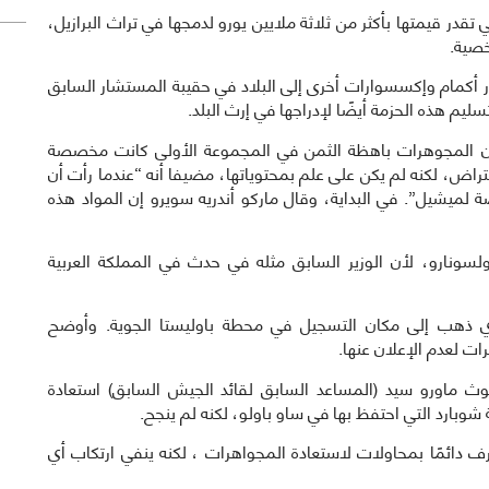
در قيمتها بأكثر من ثلاثة ملايين يورو لدمجها في تراث البرازيل،
صية.
أكمام وإكسسوارات أخرى إلى البلاد في حقيبة المستشار السابق
ليم هذه الحزمة أيضًا لإدراجها في إرث البلد.
ك أن المجوهرات باهظة الثمن في المجموعة الأولى كانت مخصصة
راض، لكنه لم يكن على علم بمحتوياتها، مضيفا أنه “عندما رأت أن
لميشيل”. في البداية، وقال ماركو أندريه سويرو إن المواد هذه
لسونارو، لأن الوزير السابق مثله في حدث في المملكة العربية
ذي ذهب إلى مكان التسجيل في محطة باوليستا الجوية. وأوضح
ت لعدم الإعلان عنها.
ث ماورو سيد (المساعد السابق لقائد الجيش السابق) استعادة
شوبارد التي احتفظ بها في ساو باولو، لكنه لم ينجح.
ف دائمًا بمحاولات لاستعادة المجواهرات ، لكنه ينفي ارتكاب أي