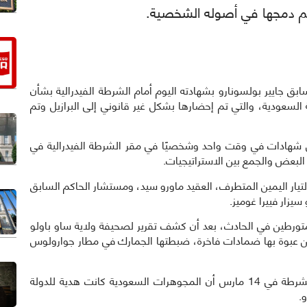
وتم دمجها في أصوله الشخصية.
رئيس السابق جايير بولسونارو بشهادته اليوم أمام الشرطة الفيدرالية بشأن
لسعودية، والتي تم إحضارها بشكل غير قانوني إلى البرازيل وتم
 شهادات في وقت واحد وشخصيًا في مقر الشرطة الفيدرالية في
البعض والجمع بين الاستراتيجيات.
تيار اليمين المتطرف، العقيد ماورو سيد، ومستشار الحاكم السابق
سيزار فييرا غوميز.
رطين في الحادث، بعد أن كشف تقرير لصحيفة ولاية ساو باولو
عن عبوة بها ضمادات فاخرة، ضبطتها الجمارك في مطار جوارولوس
وصرح وزير المناجم والطاقة السابق بينتو ألبوكيرك للشرطة في 14 مارس أن المجوهرات السعودية كانت هدية للدولة
.