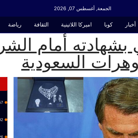
الجمعة, أغسطس 07, 2026
أخبار
كوبا
اميركا اللاتينية
الثقافة
رياضة
 بشهادته أمام الشرط
هرات السعودية
57
02
26