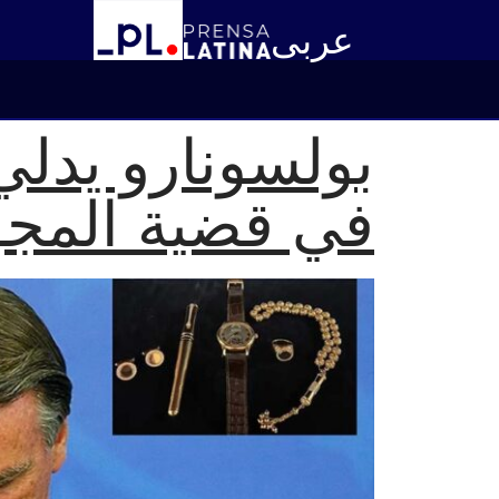
عربى
بولسونارو يدلي
في قضية المجو