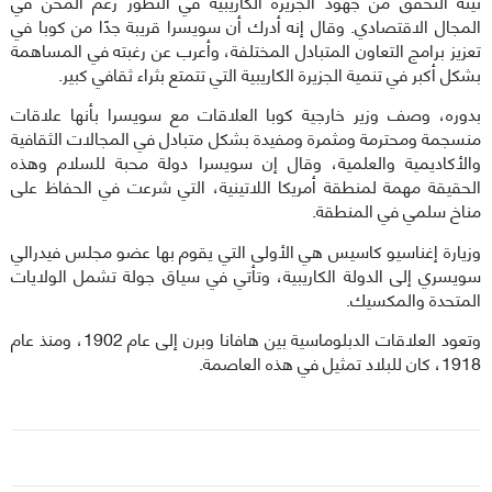
نيته التحقق من جهود الجزيرة الكاريبية في التطور رغم المحن في
المجال الاقتصادي. وقال إنه أدرك أن سويسرا قريبة جدًا من كوبا في
تعزيز برامج التعاون المتبادل المختلفة، وأعرب عن رغبته في المساهمة
بشكل أكبر في تنمية الجزيرة الكاريبية التي تتمتع بثراء ثقافي كبير.
بدوره، وصف وزير خارجية كوبا العلاقات مع سويسرا بأنها علاقات
منسجمة ومحترمة ومثمرة ومفيدة بشكل متبادل في المجالات الثقافية
والأكاديمية والعلمية، وقال إن سويسرا دولة محبة للسلام وهذه
الحقيقة مهمة لمنطقة أمريكا اللاتينية، التي شرعت في الحفاظ على
مناخ سلمي في المنطقة.
وزيارة إغناسيو كاسيس هي الأولى التي يقوم بها عضو مجلس فيدرالي
سويسري إلى الدولة الكاريبية، وتأتي في سياق جولة تشمل الولايات
المتحدة والمكسيك.
وتعود العلاقات الدبلوماسية بين هافانا وبرن إلى عام 1902، ومنذ عام
1918، كان للبلاد تمثيل في هذه العاصمة.