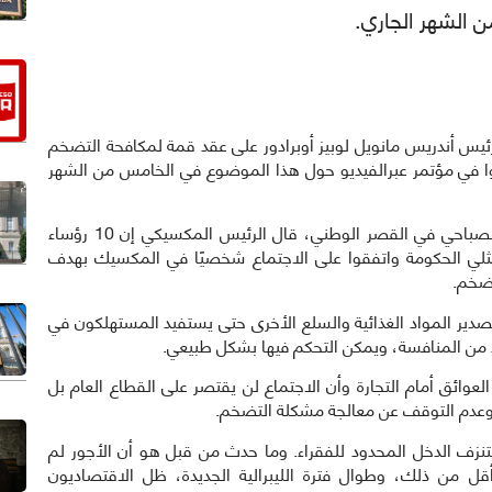
 الشهر الجاري.
نا): صدق الرئيس أندريس مانويل لوبيز أوبرادور على عقد قمة لمكافحة التضخم
ا في مؤتمر عبرالفيديو حول هذا الموضوع في الخامس من الشهر
وردا على سؤال حول الموضوع في مؤتمره الصحفي الصباحي في القصر الوطني، قال الرئيس المكسيكي إن 10 رؤساء
ممثلي الحكومة واتفقوا على الاجتماع شخصيًا في المكسيك بهدف
تضخم.
تصدير المواد الغذائية والسلع الأخرى حتى يستفيد المستهلكون في
زيد من المنافسة، ويمكن التحكم فيها بشكل طبيعي.
العوائق أمام التجارة وأن الاجتماع لن يقتصر على القطاع العام بل
ة وعدم التوقف عن معالجة مشكلة التضخم.
تنزف الدخل المحدود للفقراء. وما حدث من قبل هو أن الأجور لم
ل من ذلك، وطوال فترة الليبرالية الجديدة، ظل الاقتصاديون