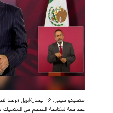
مكسيكو سيتي، 12 نيسان/أبريل
عقد قمة لمكافحة التضخم في المكسيك مع 