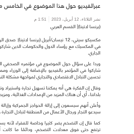
عبرالفيديو حول هذا الموضوع في الخامس من
نشر الثلاثاء،
12 أبريل، 2023
1:51 م
(برنسا لاتينا)| القسم العربي
مكسيكو سيتي، 12 نيسان/أبريل (برنسا لاتي
في المكسيك مع رؤساء الدول والحكومات الذين شاركو
الجاري.
شاركوا في المؤتمر بالفيديو بالإضافة إلى الوزراء و
تحسين التبادل الاقتصادي والتجاري لمواجهة مشكلة ال
وقال إن الفكرة هي أنه يمكننا تسهيل تجارة واستيراد و
بلداننا، أي أن هناك المزيد من الإمدادات الغذائية، وم
وأعلن أنهم سيسعون إلى إزالة الحواجز الجمركية وإزالة 
سيدعو التجار ورجال الأعمال من المنطقة لتبادل التجار
كما قال إن التضخم يضر كثيرا وخاصة للفقراء لأنه يس
ترتفع حتى فوق معدلات التضخم، ودائمًا ما كانت أق