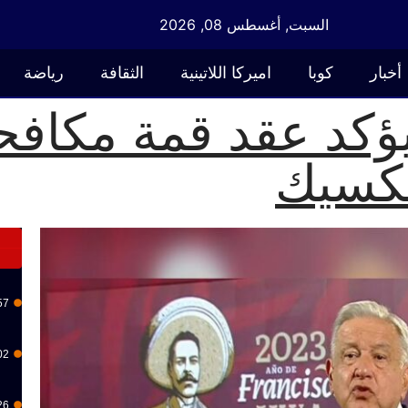
السبت, أغسطس 08, 2026
أخبار
كوبا
اميركا اللاتينية
الثقافة
رياضة
 يؤكد عقد قمة مكاف
كسيك
57
02
26