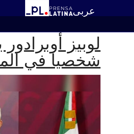
عربى
لوبيز أوبرادور
شخصيا في الم