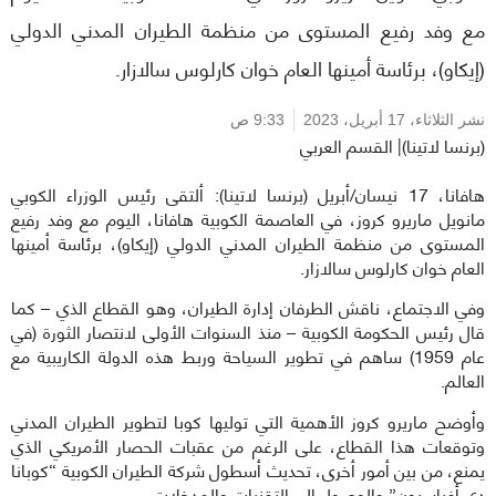
مع وفد رفيع المستوى من منظمة الطيران المدني الدولي
(إيكاو)، برئاسة أمينها العام خوان كارلوس سالازار.
نشر الثلاثاء،
17 أبريل، 2023
9:33 ص
(برنسا لاتينا)| القسم العربي
هافانا، 17 نيسان/أبريل (برنسا لاتينا): ألتقى رئيس الوزراء الكوبي
مانويل ماريرو كروز، في العاصمة الكوبية هافانا، اليوم مع وفد رفيع
المستوى من منظمة الطيران المدني الدولي (إيكاو)، برئاسة أمينها
العام خوان كارلوس سالازار.
وفي الاجتماع، ناقش الطرفان إدارة الطيران، وهو القطاع الذي – كما
قال رئيس الحكومة الكوبية – منذ السنوات الأولى لانتصار الثورة (في
عام 1959) ساهم في تطوير السياحة وربط هذه الدولة الكاريبية مع
العالم.
وأوضح ماريرو كروز الأهمية التي توليها كوبا لتطوير الطيران المدني
وتوقعات هذا القطاع، على الرغم من عقبات الحصار الأمريكي الذي
يمنع، من بين أمور أخرى، تحديث أسطول شركة الطيران الكوبية “كوبانا
دي أفياسيون” والوصول إلى التقنيات والمدخلات.