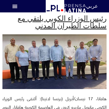
عربي
اميركا اللاتينية
رئيس الوزراء الكوبي يلتقي مع
سلطات الطيران المدني
هافانا، 17 نيسان/أبريل (برنسا لاتينا): ألتقى رئيس الوزراء
الكوبي مانويل ماريرو كروز، في العاصمة الكوبية هافانا، اليوم