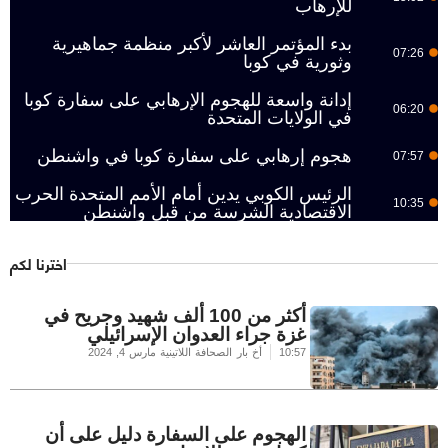
للإرهاب
بدء المؤتمر العاشر لأكبر منظمة جماهيرية
07:26
وثورية في كوبا
إدانة واسعة للهجوم الإرهابي على سفارة كوبا
06:20
في الولايات المتحدة
هجوم إرهابي على سفارة كوبا في واشنطن
07:57
الرئيس الكوبي يدين أمام الأمم المتحدة الحرب
10:35
الاقتصادية الشرسة من قبل واشنطن
اخترنا لكم
أكثر من 100 ألف شهيد وجريح في
غزة جراء العدوان الإسرائيلي
10:57
أخ بار الصحافة اللاتينية
مارس 4, 2024
الهجوم على السفارة دليل على أن