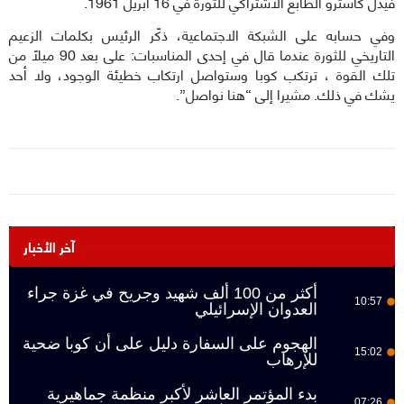
فيدل كاسترو الطابع الاشتراكي للثورة في 16 أبريل 1961.
وفي حسابه على الشبكة الاجتماعية، ذكّر الرئيس بكلمات الزعيم
التاريخي للثورة عندما قال في إحدى المناسبات: على بعد 90 ميلاً من
تلك القوة ، ترتكب كوبا وستواصل ارتكاب خطيئة الوجود، ولا أحد
يشك في ذلك. مشيرا إلى “هنا نواصل”.
آخر الأخبار
أكثر من 100 ألف شهيد وجريح في غزة جراء
10:57
العدوان الإسرائيلي
الهجوم على السفارة دليل على أن كوبا ضحية
15:02
للإرهاب
بدء المؤتمر العاشر لأكبر منظمة جماهيرية
07:26