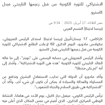
الاشتراكي للثورة الكوبية من قبل زعيمها التاريخي فيدل
كاسترو.
نشر الثلاثاء،
17 أبريل، 2023
9:34 ص
(برنسا لاتينا)| القسم العربي
كاراكاس، 17 نيسان/أبريل (برنسا لاتينا): استذكر الرئيس الفنزويلي،
نيكولاس مادورو، اليوم الذكرى 62 لإعلان الطابع الاشتراكي للثورة
الكوبية من قبل زعيمها التاريخي فيدل كاسترو.
وأشار الرئيس الفنزويلي في حسابه الرسمي على “تويتر”، إلى ما قاله
القائد التاريخي للثورة الكوبية “هذه هي الثورة الاشتراكية”، وأشار إلى
أنه “لم يكن مخطئا”.
وأكد مادورو أن الدولة التي تحارب الاستغلال البشري وتدافع عن
المساواة والعدالة والسيادة لا يمكن أن تكون أي شيء آخر، وأكد أن
“الاشتراكية هي طريق السلام والحياة للشعوب”.
ترأس الرئيس الكوبي، ميغيل دياز كانيل، يوم الأحد في هافانا، النشاط
الوطني المركزي للذكرى، الذي أقيم في نفس المكان الذي أعلن فيه