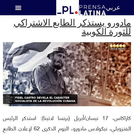
عربي
اميركا اللاتينية
مادورو يستذكر الطابع الاشتراكي
للثورة الكوبية
كاراكاس، 17 نيسان/أبريل (برنسا لاتينا): استذكر الرئيس
الفنزويلي، نيكولاس مادورو، اليوم الذكرى 62 لإعلان الطابع