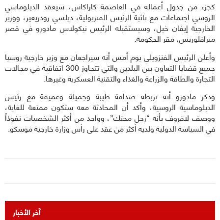
كجزء من جدول أعماله في العاصمة كاراكاس، سيعقد الدبلوماسي
الروسي اجتماعات مع نائبة الرئيس الفنزيولية، ديلسي رودريغيز، ووزير
الخارجية إيفان خيل، وسيستقبله الرئيس نيكولاس مادورو في قصر
ميرافلوريس، مقر الحكومة.
وأعلن الرئيس الفنزويلي يوم أمس أنه سيراجعان مع وزير خارجية روسيا
جميع قضايا التعاون بين البلدين والتي تتجاوز 300 اتفاقية في مجالات
التجارة والطاقة والزراعة والغذاء والتقنية العسكرية وغيرها.
وذكر مادورو أنه تربطه صداقة طيبة وجميلة وعميقة مع رئيس
الدبلوماسية الروسية، وأكد أن المحادثة معه ستكون ممتعة للغاية،
ووصف لافروف بأنه “رجل محنك”، وواحد من أكثر الشخصيات نفوذاً
في السياسة الدولية ولديه أكثر من عقد على رأس وزارة خارجية موسكو.
آخر الأخبار