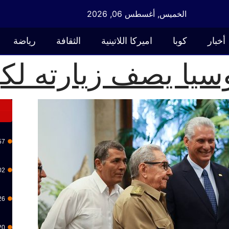
الخميس, أغسطس 06, 2026
أخبار
كوبا
اميركا اللاتينية
الثقافة
رياضة
سيا يصف زيارته لكوب
57
02
26
20