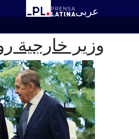
عربى
وزير خارجية رو