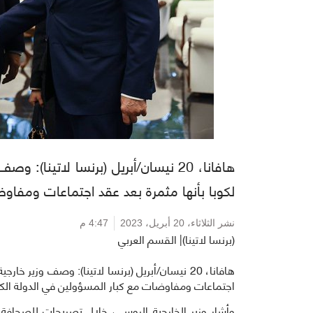
هافانا، 20 نيسان/أبريل (برنسا لاتينا
لكوبا بأنها مثمرة بعد عقد اجتماعات ومفاوض
نشر الثلاثاء،
20 أبريل، 2023
4:47 م
(برنسا لاتينا)| القسم العربي
هافانا، 20 نيسان/أبريل (برنسا لاتينا): وصف وزير 
اجتماعات ومفاوضات مع كبار المسؤولين في الدولة الكار
وأشار وزير الخارجية الروسي، خلال تصريحات للصحافة ف