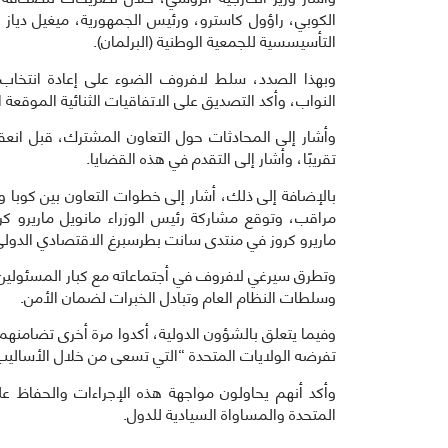
الكوبي، راؤول كاسترو، ورئيس الجمهورية، ميغيل دياز ك
التأسيسسية للجمعية الوطنية (البرلمان).
وبهذا الصدد، سلط لافروف الضوء على إعادة انتخاب ا
النواب، وأكد التصديق على الاتفاقيات الثنائية الموقعة ا
وأشار إلى المحادثات حول التعاون المشترك، قبل انعق
تقريبًا، وأشار إلى التقدم في هذه القضايا.
بالإضافة إلى ذلك، أشار إلى خطوات التعاون بين كوبا 
مراقب، وتوقع مشاركة رئيس الوزراء مانويل ماريرو ك
ماريرو كروز في منتدى سانت بطرسبرغ الاقتصادي الدولي،
وتطرق سيرغي لافروف في أجتماعاته مع كبار المسئولين ال
وسلطات النظام العام وتبادل الخبرات لضمان الأمن.
وفيما يتعلق بالشؤون الدولية، أكدوا مرة أخرى تضامنهم
تفرضه الولايات المتحدة “التي تسعى من خلال الأساليب 
وأكد أنهم يحاولون مواجهة هذه الإجراءات والحفاظ 
المتحدة والمساواة السيادية للدول.