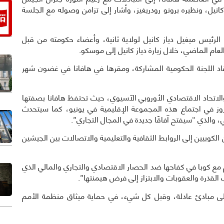
انيل، ونظيره برونو رودريغيز، وأشار إلى تزامن وصوله مع الجلسة
لرئيس ميغيل دياز كانيل لولاية ثانية، وأعضاء حكومته من قبل
لعام الماضي، خلال زيارة دياز كانيل إلى موسكو.
اد اللجنة الحكومية المشاركة، ومقرها في هافانا في غضون شهر
والاتحاد الاقتصادي الأوروبي الآسيوي، حيث تحتفظ هافانا بصفتها
روز في اجتماع هذه المجموعة الإقليمية في يونيو، كما سيتحدث
 والذي “سيفتح آفاقًا جديدة في المجال التجاري”.
كوبيين إلى الروابط الثقافية والتعليمية والاتصالات بين الجيشين
 مع كوبا في كفاحها ضد الحصار الاقتصادي والتجاري والمالي الذي
القذرة والعقوبات والابتزاز إلى فرض هيمنتها”.
على مبادئ عادلة، وقبل كل شيء، في حماية ميثاق منظمة الأمم