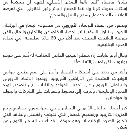
بشرق فرنسا، “لقد أزالوا الفيديو الأصلي، لكنهم لن يتمكنوا من
إسكات صوت كوبا وإدانتها للحصار الجائر وغير القانوني الذي تفرضه
الولايات المتحدة على شعبي النبيل والشجاع”.
وبدعوة من أعضاء البرلمان الأوروبي من مجموعة اليسار في البرلمان
الأوروبي، تناول السفير تأثير الحصار الاقتصادي والتجاري والمالي الذي
تفرضه الولايات المتحدة منذ أكثر من 60 عامًا وطبيعته التي تتجاوز
الحدود الإقليمية.
وقال أوتو فايانت إن مقطع الفيديو الخاص للمداخلة له نُشر على موقع
يوتيوب، لكن تمت إزالته لاحقًا.
وأكد من جديد على أستنكاره للحصار وأصرّ على عدم تطبيق قوانين
الولايات المتحدة في الأراضي الأوروبية وبقدرة الاتحاد الأوروبي
والبرلمان الأوروبي على تفعيل القواعد والآليات التي تتصدى لهذه
الحدود الإقليمية، وتُترجم إلى ضغوط وعقوبات على الشركات والبنوك
والمواطنين.
كرر أعضاء البرلمان الأوروبي اليساريون في ستراسبورغ، تضامنهم مع
الجزيرة الكاريبية ورفضهم للحصار الذي تفرضه واشنطن ونطاقه الذي
يتجاوز الحدود الإقليمية، وهو موقف قد أعرب السفير الكوبي عن
شكره.