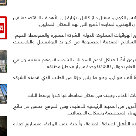
لاتينا): قام الرئيس الكوبي، ميغيل دياز كانيل، بزيارة إلى الأهداف الاقتصادية في
ان الوطني، لمتابعة الأمور التي تهم السكان المحليين.
الهوائيات المملوكة للدولة، الشركة الصغيرة والمتوسطة الحجم،
لسلالم المعدنية المصنوعة من كلوريد البوليفينيل والبلاستيك
صدرون أيضًا هياكل لدعم السخانات الشمسية، وهم منغمسون في
ن أربعة طرز مختلفة.
وأبلغ الرئيس الكوبي أنهم أنتجوا في العام الماضي 90 ألف هوائي، وهو ما يلبي جزءًا من الطلب الذي قدمته الشركة
دمات اللحام، وجهته هي سكان محافظة فيا كلارا بوسط البلاد.
 آخرين من المدينة الرئيسية للإقليم، وفي الموقع، تحقق من نتائج
هرباء المتخصصة وشبكات الاتصالات.
التأهيل لصناعة الطباعة، وأتمتة بيوت الزراعة، ومشاريع كفاءة