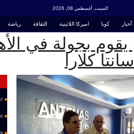
السبت, أغسطس 08, 2026
أخبار
كوبا
اميركا اللاتينية
الثقافة
رياضة
يقوم بجولة في الأ
انتا كلارا
57
02
26