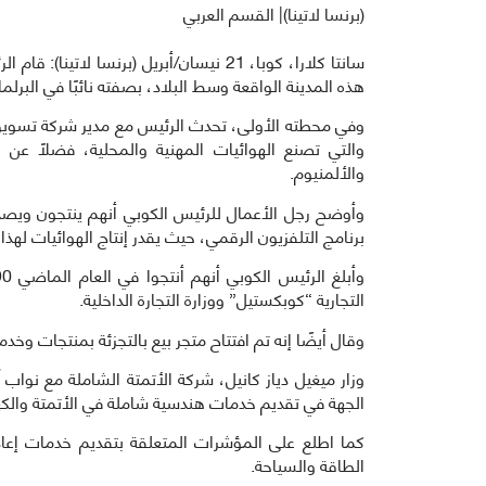
(برنسا لاتينا)| القسم العربي
سانتا كلارا، كوبا، 21 نيسان/أبريل (برنسا 
هذه المدينة الواقعة وسط البلاد، بصفته نائبًا في البرلم
وفي محطته الأولى، تحدث الرئيس مع مدير شركة تسويق 
والتي تصنع الهوائيات المهنية والمحلية، فضلاً عن ا
والألمنيوم.
وأوضح رجل الأعمال للرئيس الكوبي أنهم ينتجون وي
برنامج التلفزيون الرقمي، حيث يقدر إنتاج الهوائيات لهذا العام بحوالي 67000 وحدة م
التجارية “كوبكستيل” ووزارة التجارة الداخلية.
وقال أيضًا إنه تم افتتاح متجر بيع بالتجزئة بمنتجات وخ
وزار ميغيل دياز كانيل، شركة الأتمتة الشاملة مع نواب
الجهة في تقديم خدمات هندسية شاملة في الأتمتة والك
كما اطلع على المؤشرات المتعلقة بتقديم خدمات إعادة 
الطاقة والسياحة.